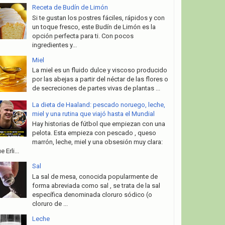
Receta de Budín de Limón
Si te gustan los postres fáciles, rápidos y con
un toque fresco, este Budín de Limón es la
opción perfecta para ti. Con pocos
ingredientes y...
Miel
La miel es un fluido dulce y viscoso producido
por las abejas a partir del néctar de las flores o
de secreciones de partes vivas de plantas ...
La dieta de Haaland: pescado noruego, leche,
miel y una rutina que viajó hasta el Mundial
Hay historias de fútbol que empiezan con una
pelota. Esta empieza con pescado , queso
marrón, leche, miel y una obsesión muy clara:
e Erli...
Sal
La sal de mesa, conocida popularmente de
forma abreviada como sal , se trata de la sal
específica denominada cloruro sódico (o
cloruro de ...
Leche