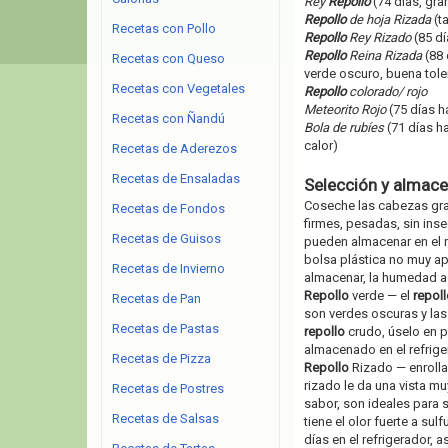
Rey
Repollo
(74 días, gr
Repollo
de hoja Rizada
(t
Recetas con Pollo
Repollo
Rey Rizado
(85 d
Repollo
Reina Rizada
(88 
Recetas con Queso
verde oscuro, buena toler
Recetas con Vegetales
Repollo
colorado/ rojo
Meteorito Rojo
(75 días h
Recetas con Ñandú
Bola de rubíes
(71 días ha
calor)
Recetas de Aderezos
Recetas de Ensaladas
Selección y almace
Coseche las cabezas gra
Recetas de Fondos
firmes, pesadas, sin in
Recetas de Guisos
pueden almacenar en el 
bolsa plástica no muy ap
Recetas de Invierno
almacenar, la humedad a
Repollo
verde — el
repoll
Recetas de Pan
son verdes oscuras y las 
Recetas de Pastas
repollo
crudo, úselo en p
almacenado en el refrig
Recetas de Pizza
Repollo
Rizado — enrolla
rizado le da una vista mu
Recetas de Postres
sabor, son ideales para 
Recetas de Salsas
tiene el olor fuerte a sul
días en el refrigerador,