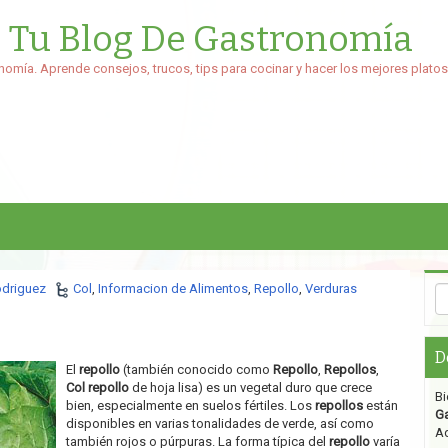
: Tu Blog De Gastronomía
nomía. Aprende consejos, trucos, tips para cocinar y hacer los mejores platos
odriguez
Col
,
Informacion de Alimentos
,
Repollo
,
Verduras
D
El
repollo
(también conocido como
Repollo
,
Repollos
,
Col repollo
de hoja lisa) es un vegetal duro que crece
Bi
bien, especialmente en suelos fértiles. Los
repollos
están
G
disponibles en varias tonalidades de verde, así como
Aq
también rojos o púrpuras. La forma típica del
repollo
varía