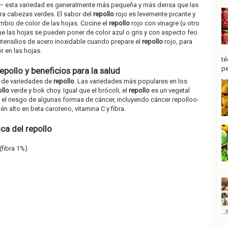
— esta variedad es generalmente más pequeña y más densa que las
a cabezas verdes. El sabor del
repollo
rojo es levemente picante y
mbio de color de las hojas. Cocine el
repollo
rojo con vinagre (u otro
ue las hojas se pueden poner de color azul o gris y con aspecto feo.
utensilios de acero inoxidable cuando prepare el
repollo
rojo, para
r en las hojas.
té
pe
repollo y beneficios para la salud
s de variedades de
repollo
. Las variedades más populares en los
ollo
verde y bok choy. Igual que el brócoli, el
repollo
es un vegetal
r el riesgo de algunas formas de cáncer, incluyendo cáncer repolloo-
n alto en beta caroteno, vitamina C y fibra.
a del repollo
fibra 1%)