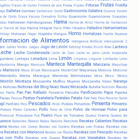
Frutas
Frituras
Frutilla
Fresa
ngélico
Frases de humor
Freidora de aire
Frijoles
Galletas
Gastronomía
Gelatina
Gambas
ego
Garbanzos
Gasto
Glucosa
Gordon
Guarnición
Guarniciones
a de Cerdo
Grasa Vacuna
Grenatina
Grillos
Guayabas
Harina
Halloween
Hamburguesas
abas
Harina de Arroz
Harina de Garbanzos
Helados
Herramientas
Harina Integral
iz
Harina de Soja
Harry Potter
Heladera
Horno
Hortalizas
Historias
Hojaldre
Hongos
Huesos
Hinojo
Hogar
Huerta
nformacion de Alimentos
Inteligencia Artificial
Intensamente 2
Jugo de Limón
Lacteos
bre
Kiwi
Judías Verdes
Juegos
Ketchup
Kinotos
Kirsch
Leche
Leche Condensada
Leche de Coco
Leche en polvo
Leche evaporada
Limón
Levadura
gumbres
Lentejas
Lima
Limpieza
Linguine
Lombarda
Lomo
Manteca
Mantequilla
Manzana
Mango
Mandarina
Manicura
Maquillaje
Mariscos
Mayonesa
a
Masa Briseé
Mascarpone
MasterChef
Medicina
Medicinal
Membrillo
Menta
Merengue
Merienda
Mermeladas
Mesa
Messi
México
Morrón
Mostaza
Naranja
Mozzarella
Muffins
Mujeres
Muzzarella
Nabos
Noticias del Blog
Nuez
Nuez Moscada
s
Noticias
Nutella
Ñandú
Nutrición
Pan
Pan Rallado
Panificación
Papa
Panceta
Paprika
eos
Paella
Panadería
Pastas
Pastelería
Pasteles
Patata
Pasas
Pascua
Paté
Pato
Pavo
Pecorino Sardo
Pescados
Pimienta
jil
Pimiento
Perifollo
Pickles
Pimentón
Perú
Pesto
Pollo
Polvo de Hornear
Polvo para
Platano
Platos Calientes
Polvo de Chile
Puerro
Provolone
Pure de Tomates
Queso Crema
Queso de
Provenzal
Pub
uesos
Recetas Calientes
Recetas
Rabanitos
Rábano
Rabas
Radicha
Radicheta
arne
Recetas con Frutas
Recetas con
Recetas con Conejo
Recetas con Cordero
os
Recetas con Mariscos
Recetas con Pescado
Recetas
Recetas con Ñandú
as con Pollo
Recetas con Vegetales
Recetas con Queso
Recetas de