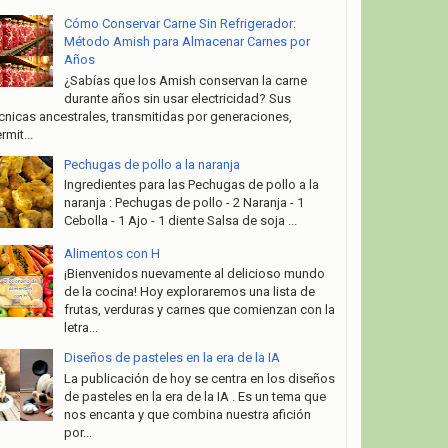
Cómo Conservar Carne Sin Refrigerador:
Método Amish para Almacenar Carnes por
Años
¿Sabías que los Amish conservan la carne
durante años sin usar electricidad? Sus
cnicas ancestrales, transmitidas por generaciones,
rmit...
Pechugas de pollo a la naranja
Ingredientes para las Pechugas de pollo a la
naranja : Pechugas de pollo - 2 Naranja - 1
Cebolla - 1 Ajo - 1 diente Salsa de soja ...
Alimentos con H
¡Bienvenidos nuevamente al delicioso mundo
de la cocina! Hoy exploraremos una lista de
frutas, verduras y carnes que comienzan con la
letra...
Diseños de pasteles en la era de la IA
La publicación de hoy se centra en los diseños
de pasteles en la era de la IA . Es un tema que
nos encanta y que combina nuestra afición
por...