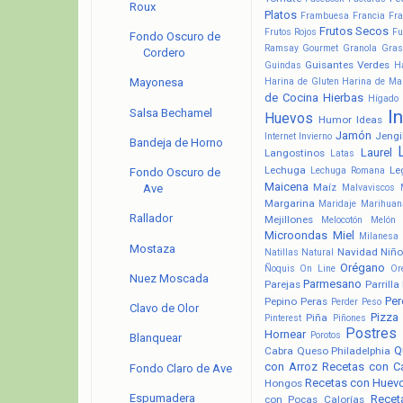
Roux
Platos
Frambuesa
Francia
Fra
Frutos Secos
Frutos Rojos
Fu
Fondo Oscuro de
Ramsay
Gourmet
Granola
Gras
Cordero
Guisantes Verdes
Guindas
H
Harina de Gluten
Harina de Ma
Mayonesa
de Cocina
Hierbas
Hígado
Salsa Bechamel
I
Huevos
Humor
Ideas
Jamón
Jengi
Internet
Invierno
Bandeja de Horno
Laurel
Langostinos
Latas
Lechuga
Le
Lechuga Romana
Fondo Oscuro de
Maicena
Maíz
Malvaviscos
Ave
Margarina
Maridaje
Marihuan
Rallador
Mejillones
Melocotón
Melón
Microondas
Miel
Milanesa
Mostaza
Navidad
Niño
Natillas
Natural
Orégano
Ñoquis
On Line
Or
Nuez Moscada
Parmesano
Parejas
Parrilla
Pere
Pepino
Peras
Perder Peso
Clavo de Olor
Pizza
Piña
Pinterest
Piñones
Postres
Hornear
Porotos
Blanquear
Q
Cabra
Queso Philadelphia
con Arroz
Recetas con C
Fondo Claro de Ave
Recetas con Huev
Hongos
Espumadera
Recet
con Pocas Calorías