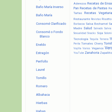
Recetas de Ensa
Aderezos
Baño María Inverso
Pan
Recetas de Pastas
Re
Recetas Vegetari
Tartas
Baño María
Restaurante
Risotto
Revistas
Consomé Clarificado
Salsa Bechamel
Sa
Barbacoa
Salud
Madre
Salvado
Salvia
Consomé o Fondo
Soja
Sexualidad
Snacks
Solomi
Blanco
T
Tecnología
Tequila
Ternera
Tomil
Tomates Cherry
Perita
Eneldo
Ver
Veganos
Vajilla
Varios
Zanahoria
Zapallito
Estragón
YouTube
Perifollo
Laurel
Tomillo
Romero
Albahaca
Hierbas
Habas