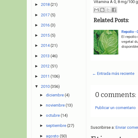
Vitamina A 0, 8 mg/100 g
►
2018
(21)
►
2017
(5)
Related Posts:
►
2016
(3)
Repollo - 
►
2015
(5)
El repollo
vegetal du
►
2014
(21)
disponibl
►
2013
(46)
►
2012
(51)
← Entrada más reciente
►
2011
(106)
▼
2010
(356)
0 comments:
►
diciembre
(4)
►
noviembre
(13)
Publicar un comentario
►
octubre
(14)
►
septiembre
(27)
Suscribirse a:
Enviar come
►
agosto
(50)