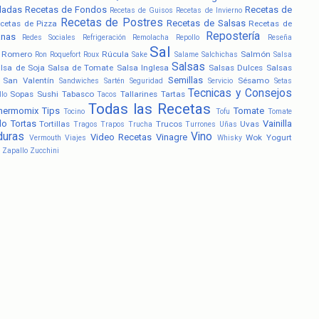
ladas
Recetas de Fondos
Recetas de
Recetas de Guisos
Recetas de Invierno
Recetas de Postres
Recetas de Salsas
cetas de Pizza
Recetas de
Repostería
anas
Redes Sociales
Refrigeración
Remolacha
Repollo
Reseña
Sal
Romero
Rúcula
Salmón
Ron
Roquefort
Roux
Sake
Salame
Salchichas
Salsa
Salsas
lsa de Soja
Salsa de Tomate
Salsa Inglesa
Salsas Dulces
Salsas
Semillas
San Valentín
Sésamo
Sandwiches
Sartén
Seguridad
Servicio
Setas
Tecnicas y Consejos
Sopas
Sushi
Tabasco
Tallarines
Tartas
llo
Tacos
Todas las Recetas
hermomix
Tips
Tomate
Tocino
Tofu
Tomate
lo
Tortas
Vainilla
Tortillas
Trucos
Uvas
Tragos
Trapos
Trucha
Turrones
Uñas
duras
Vino
Video Recetas
Vinagre
Wok
Yogurt
Vermouth
Viajes
Whisky
Zapallo
Zucchini