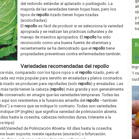
ga
del redondo estándar al aplanado o puntiagudo. La
al
mayoría de las variedades tienen hojas lisas, pero los
id
tipos de
repollo
rizado tienen hojas rizadas
y 
(acolochadas).
In
El
repollo
es fácil de producir si se selecciona la variedad
tr
apropiada y se realizan las prácticas culturales y de
manejo de insectos apropiados. El
repollo
ha sido
reconocido como una buena fuente de vitaminas y
R
recientemente se ha demostrado que el
repollo
tiene
propiedades preventivas contra enfermedades también.
D
Variedades recomendadas del repollo
Ingr
ce más, comparado con los tipos rojos o el
repollo
rizado, pero el
1 c
cada vez más popular para servirlo en ensaladas y platos cocinados.
cuc
o
rizado se producen para repolladas (solo
repollo
) y ensaladas. Las
más tarde tienen la cabeza (
repollo
) más grande y son generalmente
lo
conservado en vinagre que las variedades tempranas. Todas las
quí son resistentes a la fusariosis amarilla del
repollo
–también
llos") a menos que se indique lo contrario. Todas son variedades
ndique OP (inglés) que significa variedad de polinización abierta.
 días hasta la cosecha; cabezas redondas duras; tolerante a la
s trips)
eld
(Variedad de Polinización Abierta- 63 días hasta la cosecha;
ne buen soporte; resiste rajaduras (escisión) o bifurcación.