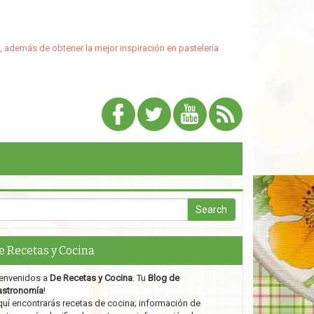
, además de obtener la mejor inspiración en pastelería
e Recetas y Cocina
envenidos a
De Recetas y Cocina
. Tu
Blog de
astronomía
!
uí encontrarás recetas de cocina; información de