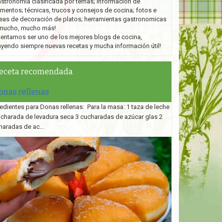
stronomía clasificada por temas; información de
imentos; técnicas, trucos y consejos de cocina; fotos e
eas de decoración de platos;
herramientas gastronomicas
mucho, mucho más!
tentamos ser uno de los mejores blogs de cocina,
ayendo siempre nuevas recetas y mucha información útil!
eceta recomendada
onas rellenas
edientes para Donas rellenas: Para la masa: 1 taza de leche
ucharada de levadura seca 3 cucharadas de azúcar glas 2
haradas de ac...