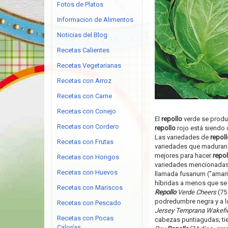
Fotos de Platos
Informacion de Alimentos
Noticias del Blog
Recetas Calientes
Recetas Vegetarianas
Recetas con Arroz
Recetas con Carne
Recetas con Conejo
El
repollo
verde se produ
Recetas con Cordero
repollo
rojo está siendo 
Las variedades de
repoll
Recetas con Frutas
variedades que maduran 
mejores para hacer
repol
Recetas con Hongos
variedades mencionadas a
Recetas con Huevos
llamada fusarium ("amari
híbridas a menos que se i
Recetas con Mariscos
Repollo
Verde Cheers
(75
podredumbre negra y a lo
Recetas con Pescado
Jersey Temprana Wakefi
Recetas con Pocas
cabezas puntiagudas; tie
Calorías