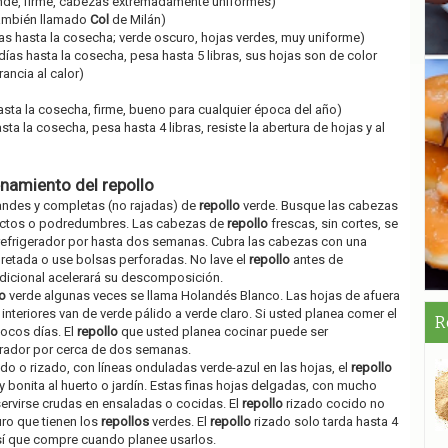
ande, firme, cabezas extremadamente uniformes)
ambién llamado
Col
de Milán)
ías hasta la cosecha; verde oscuro, hojas verdes, muy uniforme)
días hasta la cosecha, pesa hasta 5 libras, sus hojas son de color
ancia al calor)
asta la cosecha, firme, bueno para cualquier época del año)
sta la cosecha, pesa hasta 4 libras, resiste la abertura de hojas y al
namiento del repollo
ndes y completas (no rajadas) de
repollo
verde. Busque las cabezas
sectos o podredumbres. Las cabezas de
repollo
frescas, sin cortes, se
refrigerador por hasta dos semanas. Cubra las cabezas con una
retada o use bolsas perforadas. No lave el
repollo
antes de
dicional acelerará su descomposición.
o
verde algunas veces se llama Holandés Blanco. Las hojas de afuera
interiores van de verde pálido a verde claro. Si usted planea comer el
R
ocos días. El
repollo
que usted planea cocinar puede ser
erador por cerca de dos semanas.
do o rizado, con líneas onduladas verde-azul en las hojas, el
repollo
y bonita al huerto o jardín. Estas finas hojas delgadas, con mucho
servirse crudas en ensaladas o cocidas. El
repollo
rizado cocido no
furo que tienen los
repollos
verdes. El
repollo
rizado solo tarda hasta 4
 así que compre cuando planee usarlos.