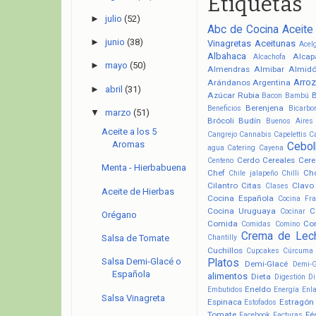
Etiquetas
►
julio
(52)
Abc de Cocina
Aceite
►
junio
(38)
Vinagretas
Aceitunas
Acel
Albahaca
Alcap
Alcachofa
►
mayo
(50)
Almendras
Almibar
Almid
Arroz
Arándanos
Argentina
►
abril
(31)
Azúcar Rubia
Bacon
Bambú
Berenjena
Beneficios
Bicarbo
▼
marzo
(51)
Brócoli
Budín
Buenos Aires
Aceite a los 5
Cangrejo
Cannabis
Capelettis
C
Aromas
Cebol
agua
Catering
Cayena
Cerdo
Cereales
Cere
Centeno
Menta - Hierbabuena
Chef
Ch
Chile jalapeño
Chilli
Cilantro
Citas
Clavo
Clases
Aceite de Hierbas
Cocina Española
Cocina Fr
Cocina Uruguaya
C
Cocinar
Orégano
Comida
Co
Comidas
Comino
Crema de Lec
Chantilly
Salsa de Tomate
Cuchillos
Cupcakes
Cúrcuma
Salsa Demi-Glacé o
Platos
Demi-Glacé
Demi-
Española
alimentos
Dieta
Digestión
Di
Eneldo
Embutidos
Energía
Enl
Salsa Vinagreta
Espinaca
Estragón
Estofados
Tomate
Fé
Facebook
Facturas