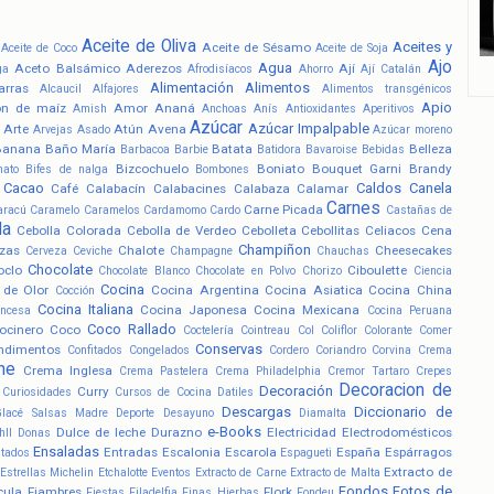
Aceite de Oliva
Aceites y
Aceite de Sésamo
Aceite de Coco
Aceite de Soja
Ajo
Agua
Aceto Balsámico
Aderezos
Ají
ga
Afrodisíacos
Ahorro
Ají Catalán
Alimentación
Alimentos
arras
Alcaucil
Alfajores
Alimentos transgénicos
Apio
ón de maíz
Amor
Ananá
Amish
Anchoas
Anís
Antioxidantes
Aperitivos
Azúcar
Azúcar Impalpable
Arte
Atún
Avena
Arvejas
Asado
Azúcar moreno
Banana
Baño María
Batata
Belleza
Barbacoa
Barbie
Batidora
Bavaroise
Bebidas
Bizcochuelo
Boniato
Bouquet Garni
Brandy
nato
Bifes de nalga
Bombones
Cacao
Caldos
Canela
Café
Calabacín
Calabacines
Calabaza
Calamar
Carnes
Carne Picada
aracú
Caramelo
Caramelos
Cardamomo
Cardo
Castañas de
la
Cebolla Colorada
Cebolla de Verdeo
Cebolleta
Cebollitas
Celiacos
Cena
Champiñon
zas
Chalote
Cheesecakes
Cerveza
Ceviche
Champagne
Chauchas
Chocolate
oclo
Ciboulette
Chocolate Blanco
Chocolate en Polvo
Chorizo
Ciencia
Cocina
 de Olor
Cocina Argentina
Cocina Asiatica
Cocina China
Cocción
Cocina Italiana
Cocina Japonesa
Cocina Mexicana
ancesa
Cocina Peruana
Coco Rallado
ocinero
Coco
Coctelería
Cointreau
Col
Coliflor
Colorante
Comer
Conservas
ndimentos
Confitados
Congelados
Cordero
Coriandro
Corvina
Crema
he
Crema Inglesa
Crema Pastelera
Crema Philadelphia
Cremor Tartaro
Crepes
Decoracion de
Decoración
Curry
Curiosidades
Cursos de Cocina
Datiles
Descargas
Diccionario de
Glacé Salsas Madre
Deporte
Desayuno
Diamalta
e-Books
Dulce de leche
Durazno
Electricidad
Electrodomésticos
hll
Donas
Ensaladas
Entradas
Escalonia
Escarola
España
Espárragos
atados
Espagueti
Extracto de
Estrellas Michelin
Etchalotte
Eventos
Extracto de Carne
Extracto de Malta
Fondos
Fotos de
cula
Fiambres
Flork
Fiestas
Filadelfia
Finas Hierbas
Fondeu