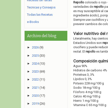
Recetas de Tartas
Repollo
colorado o rojo 
variedades de
repollo
par
Tecnicas y Consejos
es muy susceptible al ca
Todas las Recetas
ingrediente ácido), porq
Siempre use cuchillos y 
e-Books
prevenir cambios de colo
Valor nutritivo del 
Archivo del blog
Literalmente, hay ciento
Estados Unidos son
rep
crucífero y puede reduci
►
2026
(9)
rectal. El
repollo
es tambié
►
2025
(33)
Composición químic
►
2024
(13)
Agua 90%
Hidratos de carbono 4% (
►
2023
(69)
Proteínas 3, 3%
Lípidos 0, 3%
►
2022
(11)
Potasio 228 mg/100 g
►
2021
(14)
Sodio 18 mg/100 g
Fósforo 4 mg/100 g
►
2020
(17)
Calcio 40 mg/100 g
Hierro 1 mg/100 g
►
2019
(26)
Vitamina C 65 mg/100 g