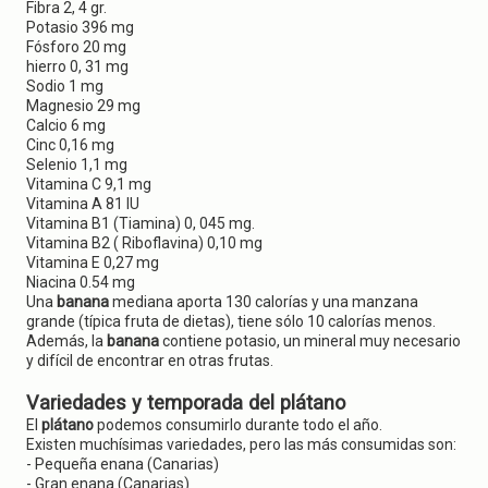
Fibra 2, 4 gr.
Potasio 396 mg
Fósforo 20 mg
hierro 0, 31 mg
Sodio 1 mg
Magnesio 29 mg
Calcio 6 mg
Cinc 0,16 mg
Selenio 1,1 mg
Vitamina C 9,1 mg
Vitamina A 81 IU
Vitamina B1 (Tiamina) 0, 045 mg.
Vitamina B2 ( Riboflavina) 0,10 mg
Vitamina E 0,27 mg
Niacina 0.54 mg
Una
banana
mediana aporta 130 calorías y una manzana
grande (típica fruta de dietas), tiene sólo 10 calorías menos.
Además, la
banana
contiene potasio, un mineral muy necesario
y difícil de encontrar en otras frutas.
Variedades y temporada del plátano
El
plátano
podemos consumirlo durante todo el año.
Existen muchísimas variedades, pero las más consumidas son:
- Pequeña enana (Canarias)
- Gran enana (Canarias)