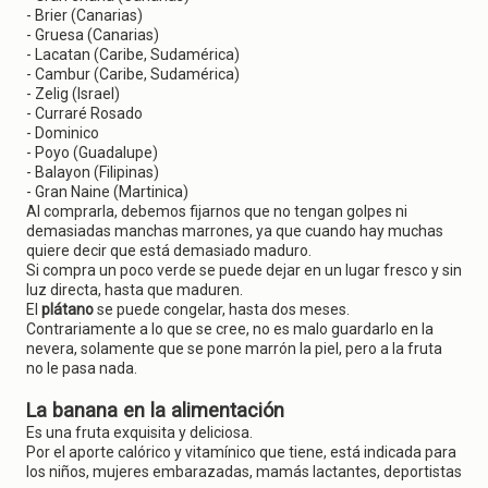
- Brier (Canarias)
- Gruesa (Canarias)
- Lacatan (Caribe, Sudamérica)
- Cambur (Caribe, Sudamérica)
- Zelig (Israel)
- Curraré Rosado
- Dominico
- Poyo (Guadalupe)
- Balayon (Filipinas)
- Gran Naine (Martinica)
Al comprarla, debemos fijarnos que no tengan golpes ni
demasiadas manchas marrones, ya que cuando hay muchas
quiere decir que está demasiado maduro.
Si compra un poco verde se puede dejar en un lugar fresco y sin
luz directa, hasta que maduren.
El
plátano
se puede congelar, hasta dos meses.
Contrariamente a lo que se cree, no es malo guardarlo en la
nevera, solamente que se pone marrón la piel, pero a la fruta
no le pasa nada.
La banana en la alimentación
Es una fruta exquisita y deliciosa.
Por el aporte calórico y vitamínico que tiene, está indicada para
los niños, mujeres embarazadas, mamás lactantes, deportistas