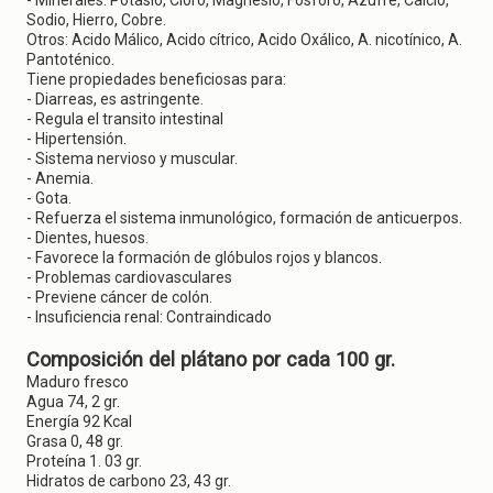
- Minerales: Potasio, Cloro, Magnesio, Fósforo, Azufre, Calcio,
Sodio, Hierro, Cobre.
Otros: Acido Málico, Acido cítrico, Acido Oxálico, A. nicotínico, A.
Pantoténico.
Tiene propiedades beneficiosas para:
- Diarreas, es astringente.
- Regula el transito intestinal
- Hipertensión.
- Sistema nervioso y muscular.
- Anemia.
- Gota.
- Refuerza el sistema inmunológico, formación de anticuerpos.
- Dientes, huesos.
- Favorece la formación de glóbulos rojos y blancos.
- Problemas cardiovasculares
- Previene cáncer de colón.
- Insuficiencia renal: Contraindicado
Composición del plátano por cada 100 gr.
Maduro fresco
Agua 74, 2 gr.
Energía 92 Kcal
Grasa 0, 48 gr.
Proteína 1. 03 gr.
Hidratos de carbono 23, 43 gr.