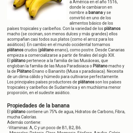
g
a América en el año 1516,
a
donde le cambiaron en
t
nombre a
banana
y se
i
convirtió en uno de los
o
alimentos básico de los
n
países tropicales y caribeños. Con la variedad de los
plátanos
macho (se cocinan, son menos dulces y más grandes) ellos
acompañan casi todos sus platos (como el arroz para los
asiáticos). En cambio en el mundo occidental tomamos
plátanos
crudos (
plátano
enano), como postre. Desde Canarias
empieza a comercializarse a partir de finales del siglo XIX.
El
plátano
pertenece a la familia de las Musáceas, que
engloban la familia de las Musa Paradisiaca o
Plátano
macho y
la de
Plátano
Enano o Bananito (Musa x paradisiaca). Necesita
de un clima cálido y húmedo para cultivarse perfectamente.
Los principales países productores de
plátanos
son los países
tropicales y caribeños de Sudamérica y en muchísima menor
proporción, en el sudeste asiático.
Propiedades de la banana
El
plátano
contiene un 75% de agua, Hidratos de Carbono, Fibra,
mucha Calorías.
Además contiene:
-Vitaminas: A, C y un poco de B1, B2, B6.