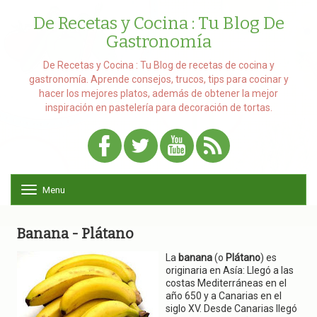
De Recetas y Cocina : Tu Blog De
Gastronomía
De Recetas y Cocina : Tu Blog de recetas de cocina y
gastronomía. Aprende consejos, trucos, tips para cocinar y
hacer los mejores platos, además de obtener la mejor
inspiración en pastelería para decoración de tortas.
Menu
T
o
g
g
Banana - Plátano
l
e
La
banana
(o
Plátano
) es
n
originaria en Asía: Llegó a las
a
costas Mediterráneas en el
v
año 650 y a Canarias en el
i
siglo XV. Desde Canarias llegó