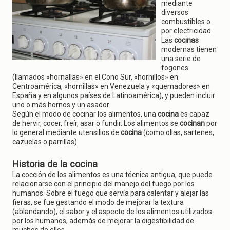
g
mediante
a
diversos
t
combustibles o
i
por electricidad.
o
Las
cocinas
n
modernas tienen
una serie de
fogones
(llamados «hornallas» en el Cono Sur, «hornillos» en
Centroamérica, «hornillas» en Venezuela y «quemadores» en
España y en algunos países de Latinoamérica), y pueden incluir
uno o más hornos y un asador.
Según el modo de cocinar los alimentos, una
cocina
es capaz
de hervir, cocer, freír, asar o fundir. Los alimentos se
cocinan
por
lo general mediante utensilios de
cocina
(como ollas, sartenes,
cazuelas o parrillas).
Historia de la cocina
La cocción de los alimentos es una técnica antigua, que puede
relacionarse con el principio del manejo del fuego por los
humanos. Sobre el fuego que servía para calentar y alejar las
fieras, se fue gestando el modo de mejorar la textura
(ablandando), el sabor y el aspecto de los alimentos utilizados
por los humanos, además de mejorar la digestibilidad de