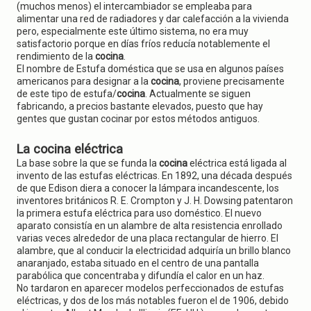
(muchos menos) el intercambiador se empleaba para
alimentar una red de radiadores y dar calefacción a la vivienda
pero, especialmente este último sistema, no era muy
satisfactorio porque en días fríos reducía notablemente el
rendimiento de la
cocina
.
El nombre de Estufa doméstica que se usa en algunos países
americanos para designar a la
cocina
, proviene precisamente
de este tipo de estufa/
cocina
. Actualmente se siguen
fabricando, a precios bastante elevados, puesto que hay
gentes que gustan cocinar por estos métodos antiguos.
La cocina eléctrica
La base sobre la que se funda la
cocina
eléctrica está ligada al
invento de las estufas eléctricas. En 1892, una década después
de que Edison diera a conocer la lámpara incandescente, los
inventores británicos R. E. Crompton y J. H. Dowsing patentaron
la primera estufa eléctrica para uso doméstico. El nuevo
aparato consistía en un alambre de alta resistencia enrollado
varias veces alrededor de una placa rectangular de hierro. El
alambre, que al conducir la electricidad adquiría un brillo blanco
anaranjado, estaba situado en el centro de una pantalla
parabólica que concentraba y difundía el calor en un haz.
No tardaron en aparecer modelos perfeccionados de estufas
eléctricas, y dos de los más notables fueron el de 1906, debido