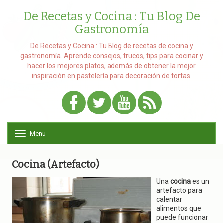
De Recetas y Cocina : Tu Blog De
Gastronomía
De Recetas y Cocina : Tu Blog de recetas de cocina y
gastronomía. Aprende consejos, trucos, tips para cocinar y
hacer los mejores platos, además de obtener la mejor
inspiración en pastelería para decoración de tortas.
Menu
T
o
g
g
Cocina (Artefacto)
l
e
Una
cocina
es un
n
artefacto para
a
calentar
v
alimentos que
i
puede funcionar