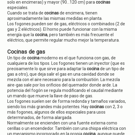
solo en encimeras) y mayor (90...120 cm) para
cocinas
especiales.
Cuando se trata de
cocinas
de encimera, tienen
aproximadamente las mismas medidas en planta.
Los fogones pueden ser de gas, eléctricos o combinados (2 de
gas y 2 eléctricos). El horno puede funcionar con la misma
energía que la
cocina
, pero también es más frecuente el
eléctrico, que permite regular mucho mejor la temperatura.
Cocinas de gas
Un tipo de
cocina
moderno es el que funciona con gas, de
cualquiera de los tipos. Los fogones tienen un inyector (que es
precisamente lo que sirve para adaptar la
cocina
de un tipo de
gas a otro), que deja salir el gas en una cavidad donde se
mezcla con el aire necesario para la combustión. La mezcla
aire-gas sale por los orificios del quemador donde arde. La
potencia del fogón se regula modificando el caudal mediante
un mando que mueve la llave de paso de gas.
Los fogones suelen ser de forma redonda y tamaños variados,
siendo los más grandes más potentes. Hay
cocinas
con 2, 3 o
más fogones, algunos de ellos especiales para usos
determinados, de forma alargada.
Normalmente se encienden con una fuente externa como
cerillas o un encendedor. También con una chispa eléctrica con
un mecanismo incorporado en la propia
cocina
, aunque puede