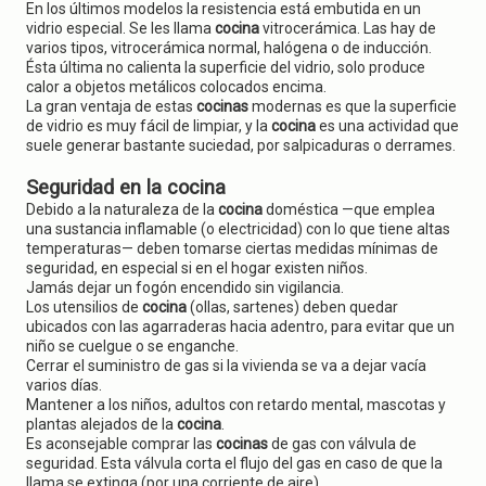
En los últimos modelos la resistencia está embutida en un
vidrio especial. Se les llama
cocina
vitrocerámica. Las hay de
varios tipos, vitrocerámica normal, halógena o de inducción.
Ésta última no calienta la superficie del vidrio, solo produce
calor a objetos metálicos colocados encima.
La gran ventaja de estas
cocinas
modernas es que la superficie
de vidrio es muy fácil de limpiar, y la
cocina
es una actividad que
suele generar bastante suciedad, por salpicaduras o derrames.
Seguridad en la cocina
Debido a la naturaleza de la
cocina
doméstica —que emplea
una sustancia inflamable (o electricidad) con lo que tiene altas
temperaturas— deben tomarse ciertas medidas mínimas de
seguridad, en especial si en el hogar existen niños.
Jamás dejar un fogón encendido sin vigilancia.
Los utensilios de
cocina
(ollas, sartenes) deben quedar
ubicados con las agarraderas hacia adentro, para evitar que un
niño se cuelgue o se enganche.
Cerrar el suministro de gas si la vivienda se va a dejar vacía
varios días.
Mantener a los niños, adultos con retardo mental, mascotas y
plantas alejados de la
cocina
.
Es aconsejable comprar las
cocinas
de gas con válvula de
seguridad. Esta válvula corta el flujo del gas en caso de que la
llama se extinga (por una corriente de aire).