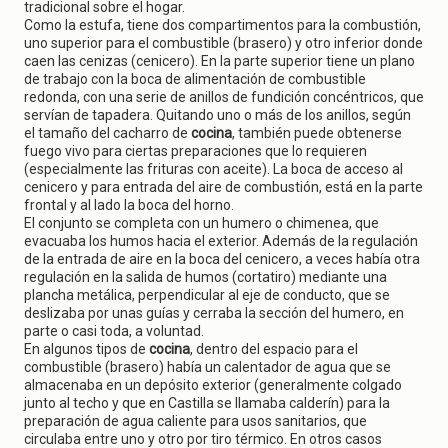
tradicional sobre el hogar.
Como la estufa, tiene dos compartimentos para la combustión,
uno superior para el combustible (brasero) y otro inferior donde
caen las cenizas (cenicero). En la parte superior tiene un plano
de trabajo con la boca de alimentación de combustible
redonda, con una serie de anillos de fundición concéntricos, que
servían de tapadera. Quitando uno o más de los anillos, según
el tamaño del cacharro de
cocina
, también puede obtenerse
fuego vivo para ciertas preparaciones que lo requieren
(especialmente las frituras con aceite). La boca de acceso al
cenicero y para entrada del aire de combustión, está en la parte
frontal y al lado la boca del horno.
El conjunto se completa con un humero o chimenea, que
evacuaba los humos hacia el exterior. Además de la regulación
de la entrada de aire en la boca del cenicero, a veces había otra
regulación en la salida de humos (cortatiro) mediante una
plancha metálica, perpendicular al eje de conducto, que se
deslizaba por unas guías y cerraba la sección del humero, en
parte o casi toda, a voluntad.
En algunos tipos de
cocina
, dentro del espacio para el
combustible (brasero) había un calentador de agua que se
almacenaba en un depósito exterior (generalmente colgado
junto al techo y que en Castilla se llamaba calderín) para la
preparación de agua caliente para usos sanitarios, que
circulaba entre uno y otro por tiro térmico. En otros casos