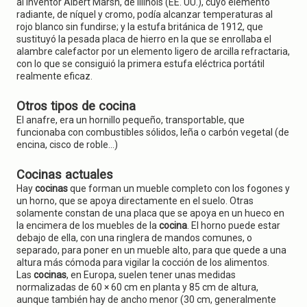
al inventor Albert Marsh, de Illinois (EE. UU.), cuyo elemento
radiante, de níquel y cromo, podía alcanzar temperaturas al
rojo blanco sin fundirse; y la estufa británica de 1912, que
sustituyó la pesada placa de hierro en la que se enrollaba el
alambre calefactor por un elemento ligero de arcilla refractaria,
con lo que se consiguió la primera estufa eléctrica portátil
realmente eficaz.
Otros tipos de cocina
El anafre, era un hornillo pequeño, transportable, que
funcionaba con combustibles sólidos, leña o carbón vegetal (de
encina, cisco de roble...)
Cocinas actuales
Hay
cocinas
que forman un mueble completo con los fogones y
un horno, que se apoya directamente en el suelo. Otras
solamente constan de una placa que se apoya en un hueco en
la encimera de los muebles de la
cocina
. El horno puede estar
debajo de ella, con una ringlera de mandos comunes, o
separado, para poner en un mueble alto, para que quede a una
altura más cómoda para vigilar la cocción de los alimentos.
Las
cocinas
, en Europa, suelen tener unas medidas
normalizadas de 60 × 60 cm en planta y 85 cm de altura,
aunque también hay de ancho menor (30 cm, generalmente