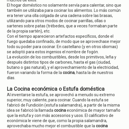
muchos de ellos.
El hogar doméstico no solamente servía para calentar, sino que
también se utilizaba para cocinar los alimentos. Lo más común
era tener una olla colgada de una cadena sobre las brasas,
utilizando para otros modos de cocinar parrillas, ollas o
sartenes sobre patas (trébedes, que a veces formaban parte
de la propia sartén), etc.
Con el tiempo aparecieron artefactos específicos, donde el
fuego quedaba confinado, de modo que se aprovechase mejor
todo su poder para cocinar. En castellano (y en otros idiomas)
se adoptó para estos ingenios el nombre de fogón.
La evolución de los combustibles, desde los primitivos, leña y
después distintos tipos de carbones, hasta el gas (ciudad,
butano o gas natural), y el aprovechamiento de la electricidad,
fueron variando la forma de la
cocina
, hasta la de nuestros
días.
La Cocina económica o Estufa doméstica
Al inventarse la estufa, se aprovechó a menudo su extremo
superior, muy caliente, para cocinar. Cuando la estufa se
fabricó de Fundición (estufa salamandra), a partir de la misma
idea se fabricó la llamada
cocina
económica de mayor tamaño
que la estufa y con más accesorios y usos. El calificativo de
económica le viene de que, como la propia salamandra,
aprovechaba mucho mejor el combustible que la
cocina