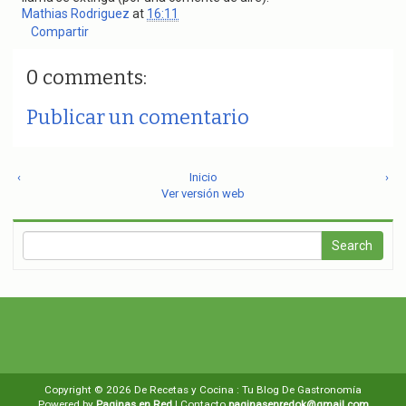
Mathias Rodriguez
at
16:11
Compartir
0 comments:
Publicar un comentario
‹
Inicio
›
Ver versión web
Copyright ©
2026
De Recetas y Cocina : Tu Blog De Gastronomía
Powered by
Paginas en Red
| Contacto
paginasenredok@gmail.com