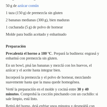
50 g de
azúcar común
1 taza (150 g) de premezcla sin gluten
2 bananas medianas (300 g), bien maduras
1 cucharada (5 g) de polvo de hornear
Molde para budín aceitado y enharinado
Preparación
Precalentá el horno a 180 °C
. Prepará la budinera: engrasá y
enhariná con premezcla sin gluten.
En un bowl, pisá las bananas y mezclá con los huevos, el
azúcar y el aceite hasta integrar bien.
Incorporá la premezcla y el polvo de hornear, mezclando
suavemente hasta que la masa quede homogénea.
Verté la preparación en el molde y cociná entre
30 y 40
minutos
. Comprobá la cocción pinchando con un cuchillo: si
sale limpio, está listo.
Retirá del horno, dejá enfriar unos minutos y desmoldá con