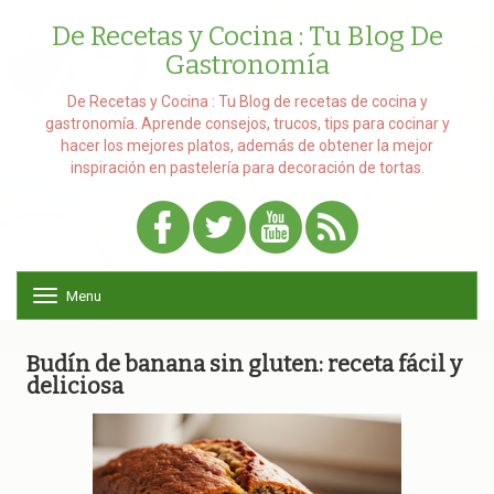
De Recetas y Cocina : Tu Blog De
Gastronomía
De Recetas y Cocina : Tu Blog de recetas de cocina y
gastronomía. Aprende consejos, trucos, tips para cocinar y
hacer los mejores platos, además de obtener la mejor
inspiración en pastelería para decoración de tortas.
Menu
T
o
g
g
Budín de banana sin gluten: receta fácil y
l
deliciosa
e
n
a
v
i