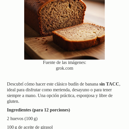
g
a
t
i
o
n
Fuente de las imágenes:
grok.com
Descubrí cómo hacer este clásico budín de banana
sin TACC
,
ideal para disfrutar como merienda, desayuno o para tener
siempre a mano. Una opción práctica, esponjosa y libre de
gluten.
Ingredientes (para 12 porciones)
2 huevos (100 g)
100 g de aceite de girasol