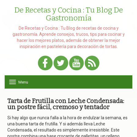
De Recetas y Cocina : Tu Blog De
Gastronomía
De Recetas y Cocina : Tu Blog de recetas de cocina y
gastronomía. Aprende consejos, trucos, tips para cocinar y
hacer los mejores platos, además de obtener la mejor
inspiración en pastelería para decoración de tortas.
Menu
T
o
g
g
Tarta de Frutilla con Leche Condensada:
l
un postre fácil, cremoso y tentador
e
n
Si hay algo que nunca falla a la hora de endulzar la semana, es
a
una buena tarta de frutilla. Y si además lleva Leche
v
Condensada, el resultado es simplemente irresistible. Este
i
postre combina una base crocante de galletitas, un relleno