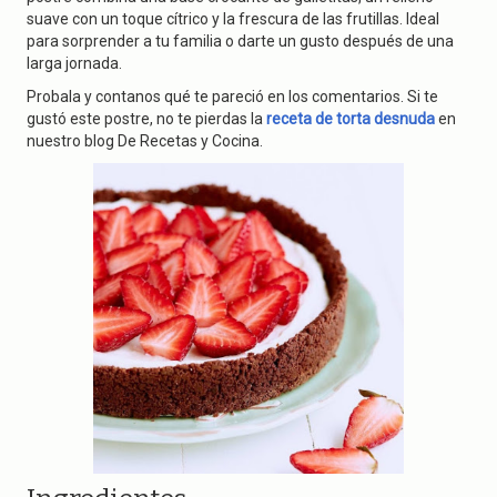
g
suave con un toque cítrico y la frescura de las frutillas. Ideal
a
para sorprender a tu familia o darte un gusto después de una
t
i
larga jornada.
o
Probala y contanos qué te pareció en los comentarios. Si te
n
gustó este postre, no te pierdas la
receta de torta desnuda
en
nuestro blog De Recetas y Cocina.