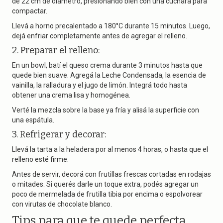
de 22 cm de diámetro, presionando bien con una cuchara para
compactar.
Llevá a horno precalentado a 180°C durante 15 minutos. Luego,
dejá enfriar completamente antes de agregar el relleno.
2. Preparar el relleno:
En un bowl, batí el queso crema durante 3 minutos hasta que
quede bien suave. Agregá la Leche Condensada, la esencia de
vainilla, la ralladura y el jugo de limón. Integrá todo hasta
obtener una crema lisa y homogénea.
Verté la mezcla sobre la base ya fría y alisá la superficie con
una espátula.
3. Refrigerar y decorar:
Llevá la tarta a la heladera por al menos 4 horas, o hasta que el
relleno esté firme.
Antes de servir, decorá con frutillas frescas cortadas en rodajas
o mitades. Si querés darle un toque extra, podés agregar un
poco de mermelada de frutilla tibia por encima o espolvorear
con virutas de chocolate blanco.
Tips para que te quede perfecta