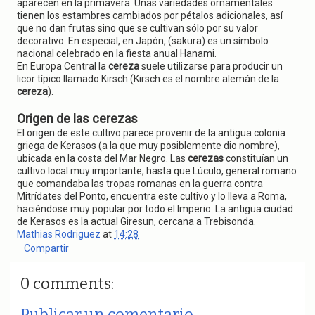
aparecen en la primavera. Unas variedades ornamentales
tienen los estambres cambiados por pétalos adicionales, así
que no dan frutas sino que se cultivan sólo por su valor
decorativo. En especial, en Japón, (sakura) es un símbolo
nacional celebrado en la fiesta anual Hanami.
En Europa Central la
cereza
suele utilizarse para producir un
licor típico llamado Kirsch (Kirsch es el nombre alemán de la
cereza
).
Origen de las cerezas
El origen de este cultivo parece provenir de la antigua colonia
griega de Kerasos (a la que muy posiblemente dio nombre),
ubicada en la costa del Mar Negro. Las
cerezas
constituían un
cultivo local muy importante, hasta que Lúculo, general romano
que comandaba las tropas romanas en la guerra contra
Mitrídates del Ponto, encuentra este cultivo y lo lleva a Roma,
haciéndose muy popular por todo el Imperio. La antigua ciudad
de Kerasos es la actual Giresun, cercana a Trebisonda.
Mathias Rodriguez
at
14:28
Compartir
0 comments:
Publicar un comentario