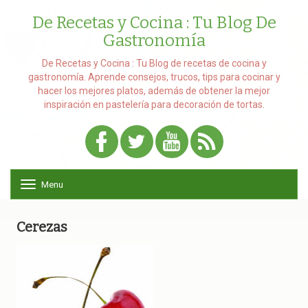
De Recetas y Cocina : Tu Blog De
Gastronomía
De Recetas y Cocina : Tu Blog de recetas de cocina y
gastronomía. Aprende consejos, trucos, tips para cocinar y
hacer los mejores platos, además de obtener la mejor
inspiración en pastelería para decoración de tortas.
Menu
T
o
g
g
Cerezas
l
e
n
a
v
i