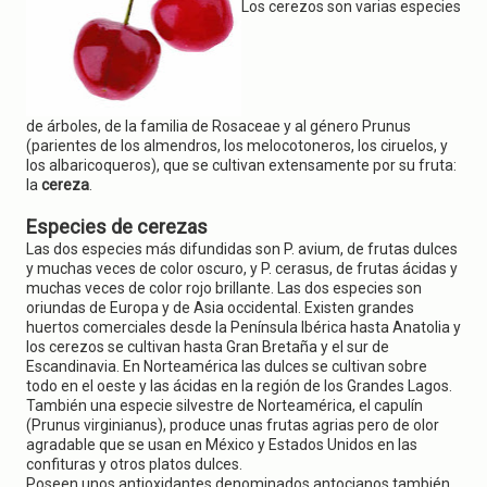
g
Los cerezos son varias especies
a
t
i
o
n
de árboles, de la familia de Rosaceae y al género Prunus
(parientes de los almendros, los melocotoneros, los ciruelos, y
los albaricoqueros), que se cultivan extensamente por su fruta:
la
cereza
.
Especies de cerezas
Las dos especies más difundidas son P. avium, de frutas dulces
y muchas veces de color oscuro, y P. cerasus, de frutas ácidas y
muchas veces de color rojo brillante. Las dos especies son
oriundas de Europa y de Asia occidental. Existen grandes
huertos comerciales desde la Península Ibérica hasta Anatolia y
los cerezos se cultivan hasta Gran Bretaña y el sur de
Escandinavia. En Norteamérica las dulces se cultivan sobre
todo en el oeste y las ácidas en la región de los Grandes Lagos.
También una especie silvestre de Norteamérica, el capulín
(Prunus virginianus), produce unas frutas agrias pero de olor
agradable que se usan en México y Estados Unidos en las
confituras y otros platos dulces.
Poseen unos antioxidantes denominados antocianos también