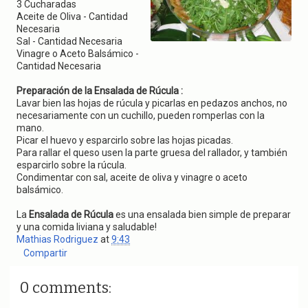
g
3 Cucharadas
a
Aceite de Oliva - Cantidad
t
Necesaria
i
Sal - Cantidad Necesaria
o
Vinagre o Aceto Balsámico -
n
Cantidad Necesaria
Preparación de la Ensalada de Rúcula :
Lavar bien las hojas de rúcula y picarlas en pedazos anchos, no
necesariamente con un cuchillo, pueden romperlas con la
mano.
Picar el huevo y esparcirlo sobre las hojas picadas.
Para rallar el queso usen la parte gruesa del rallador, y también
esparcirlo sobre la rúcula.
Condimentar con sal, aceite de oliva y vinagre o aceto
balsámico.
La
Ensalada de Rúcula
es una ensalada bien simple de preparar
y una comida liviana y saludable!
Mathias Rodriguez
at
9:43
Compartir
0 comments: