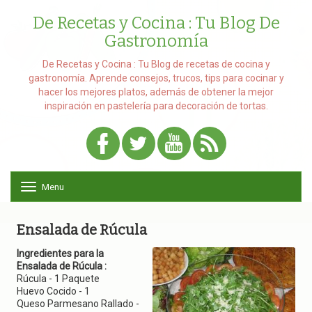
De Recetas y Cocina : Tu Blog De
Gastronomía
De Recetas y Cocina : Tu Blog de recetas de cocina y
gastronomía. Aprende consejos, trucos, tips para cocinar y
hacer los mejores platos, además de obtener la mejor
inspiración en pastelería para decoración de tortas.
Menu
T
o
g
g
Ensalada de Rúcula
l
e
Ingredientes para la
n
Ensalada de Rúcula :
a
Rúcula - 1 Paquete
v
Huevo Cocido - 1
i
Queso Parmesano Rallado -