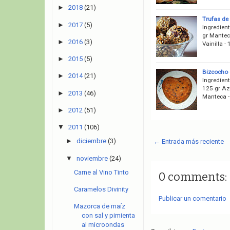
►
2018
(21)
Trufas de 
►
2017
(5)
Ingredient
gr Manteca
►
2016
(3)
Vainilla 
►
2015
(5)
Bizcocho 
►
2014
(21)
Ingredient
125 gr Azú
►
2013
(46)
Manteca -
►
2012
(51)
▼
2011
(106)
►
diciembre
(3)
← Entrada más reciente
▼
noviembre
(24)
Carne al Vino Tinto
0 comments:
Caramelos Divinity
Publicar un comentario
Mazorca de maíz
con sal y pimienta
al microondas