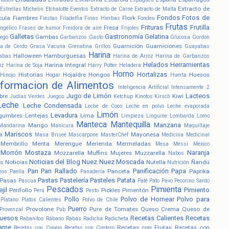
Extracto de
Estrellas Michelin
Etchalotte
Eventos
Extracto de Carne
Extracto de Malta
Fondos
Fotos de
cula
Fiambres
Flork
Fiestas
Filadelfia
Finas Hierbas
Fondeu
Frutas
Frituras
Frutilla
Fresa
ngélico
Frases de humor
Freidora de aire
Frijoles
Galletas
Gastronomía
Gelatina
Gambas
ego
Garbanzos
Gasto
Glucosa
Gordon
Guarnición
Guarniciones
a de Cerdo
Grasa Vacuna
Grenatina
Grillos
Guayabas
Harina
Halloween
Hamburguesas
abas
Harina de Arroz
Harina de Garbanzos
Helados
Herramientas
Harina Integral
iz
Harina de Soja
Harry Potter
Heladera
Horno
Hortalizas
Historias
Hojaldre
Hongos
Huesos
Hinojo
Hogar
Huerta
nformacion de Alimentos
Inteligencia Artificial
Intensamente 2
Jugo de Limón
Lacteos
bre
Kiwi
Judías Verdes
Juegos
Ketchup
Kinotos
Kirsch
Leche
Leche Condensada
Leche de Coco
Leche en polvo
Leche evaporada
Limón
Levadura
gumbres
Lentejas
Lima
Limpieza
Linguine
Lombarda
Lomo
Manteca
Mantequilla
Manzana
Mango
Mandarina
Manicura
Maquillaje
Mariscos
Mayonesa
a
Masa Briseé
Mascarpone
MasterChef
Medicina
Medicinal
Membrillo
Menta
Merengue
Merienda
Mermeladas
Mesa
Messi
México
Morrón
Mostaza
Naranja
Mozzarella
Muffins
Mujeres
Muzzarella
Nabos
Noticias del Blog
Nuez
Nuez Moscada
s
Noticias
Nutella
Ñandú
Nutrición
Pan
Pan Rallado
Panificación
Papa
Panceta
Paprika
eos
Paella
Panadería
Pastas
Pastelería
Pasteles
Patata
Pasas
Pascua
Paté
Pato
Pavo
Pecorino Sardo
Pescados
Pimienta
jil
Pimiento
Perifollo
Pickles
Pimentón
Perú
Pesto
Pollo
Polvo de Hornear
Polvo para
Platano
Platos Calientes
Polvo de Chile
Puerro
Provolone
Pure de Tomates
Queso Crema
Queso de
Provenzal
Pub
uesos
Recetas Calientes
Recetas
Rabanitos
Rábano
Rabas
Radicha
Radicheta
arne
Recetas con Frutas
Recetas con
Recetas con Conejo
Recetas con Cordero