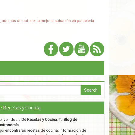
, además de obtener la mejor inspiración en pastelería
e Recetas y Cocina
envenidos a
De Recetas y Cocina
. Tu
Blog de
astronomía
!
uí encontrarás recetas de cocina; información de