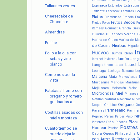
Espinaca
Estragón
Estofados
Tallarines verdes
Tomate
Fé
Facebook
Facturas
Cheesecake de
Platos
Frambuesa
Francia
Fra
Chocolate
Frutos Secos
Frutos Rojos
Fu
Ramsay
Gourmet
Granola
Gras
Almendras
Guisantes Verdes
Guindas
H
Harina de Gluten
Harina de Ma
Praliné
de Cocina
Hierbas
Hígado
I
Huevos
Pollo a la olla con
Humor
Ideas
Jamón
setas y vino
Jengi
Internet
Invierno
blanco
Laurel
Langostinos
Latas
Lechuga
Le
Lechuga Romana
Comemos por la
Maicena
Maíz
Malvaviscos
vista
Margarina
Maridaje
Marihuan
Mejillones
Melocotón
Melón
Patatas al horno con
Microondas
Miel
Milanesa
oregano y romero
Navidad
Niño
Natillas
Natural
gratinadas a...
Orégano
Ñoquis
On Line
Or
Parmesano
Parejas
Parrilla
Costillas asadas con
Pere
Pepino
Peras
Perder Peso
miel y mostaza
Pizza
Piña
Pinterest
Piñones
Postres
Hornear
Porotos
Cuánto tiempo se
Q
Cabra
Queso Philadelphia
puede dejar la
con Arroz
Recetas con C
mantequilla a