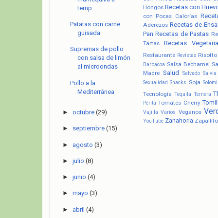
Recetas con Huev
Hongos
temp...
Recet
con Pocas Calorías
Patatas con carne
Recetas de Ensa
Aderezos
guisada
Pan
Recetas de Pastas
Re
Recetas Vegetari
Tartas
Supremas de pollo
Restaurante
Risotto
Revistas
con salsa de limón
Salsa Bechamel
Sa
Barbacoa
al microondas
Salud
Madre
Salvado
Salvia
Soja
Pollo a la
Sexualidad
Snacks
Solomi
Mediterránea
T
Tecnología
Tequila
Ternera
Tomil
Tomates Cherry
Perita
Ver
Veganos
►
octubre
(29)
Vajilla
Varios
Zanahoria
Zapallito
YouTube
►
septiembre
(15)
►
agosto
(3)
►
julio
(8)
►
junio
(4)
►
mayo
(3)
►
abril
(4)