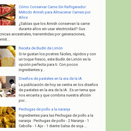
Cómo Conservar Carne Sin Refrigerador:
Método Amish para Almacenar Carnes por
Años
¿Sabías que los Amish conservan la carne
durante años sin usar electricidad? Sus
cnicas ancestrales, transmitidas por generaciones,
rmit...
Receta de Budín de Limón
Si te gustan los postres fáciles, rápidos y con
un toque fresco, este Budín de Limón es la
opción perfecta para ti. Con pocos
ingredientes y...
Diseños de pasteles en la era de la IA
La publicación de hoy se centra en los diseños
de pasteles en la era de la IA . Es un tema que
nos encanta y que combina nuestra afición
por...
Pechugas de pollo a la naranja
Ingredientes para las Pechugas de pollo a la
naranja : Pechugas de pollo - 2 Naranja - 1
Cebolla - 1 Ajo - 1 diente Salsa de soja ...