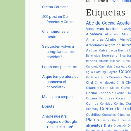
Suscribirse a:
Enviar come
Crema Catalana
Etiquetas
500 post en De
Recetas y Cocina
Abc de Cocina
Aceite
Vinagretas
Aceitunas
Acel
Champiñones al
Albahaca
Alcap
Alcachofa
pesto
Almendras
Almibar
Almid
Arroz
Arándanos
Argentina
Se pueden volver a
Azúcar Rubia
Bacon
Bambú
congelar carnes
Berenjena
Beneficios
Bicarbo
cocidas?
Brócoli
Budín
Buenos Aires
Lomo con pimientos
Cangrejo
Cannabis
Capelettis
C
Cebol
agua
Catering
Cayena
A que temperatura se
Cerdo
Cereales
Cere
Centeno
conserva el
Chef
Ch
Chile jalapeño
Chilli
chocolate?
Cilantro
Citas
Clavo
Clases
Cocina Española
Cocina Fr
Masa para crepes
Cocina Uruguaya
C
Cocinar
Comida
Co
Comidas
Comino
Donuts
Crema de Lec
Chantilly
Cuchillos
Cupcakes
Cúrcuma
Añade nuestra
Platos
Demi-Glacé
Demi-
pagina de Google
alimentos
Dieta
Digestión
Di
+ a tus circulos!
Eneldo
Embutidos
Energía
Enl