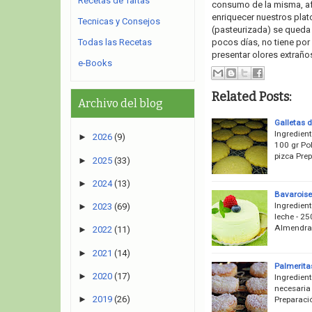
Recetas de Tartas
consumo de la misma, af
enriquecer nuestros plato
Tecnicas y Consejos
(pasteurizada) se queda
Todas las Recetas
pocos días, no tiene por 
presentar olores extraños
e-Books
Related Posts:
Archivo del blog
Galletas d
Ingredient
►
2026
(9)
100 gr Pol
pizca Prep
►
2025
(33)
►
2024
(13)
Bavaroise
Ingredient
►
2023
(69)
leche - 25
Almendras 
►
2022
(11)
►
2021
(14)
Palmerita
►
2020
(17)
Ingredient
necesaria 
►
2019
(26)
Preparaci