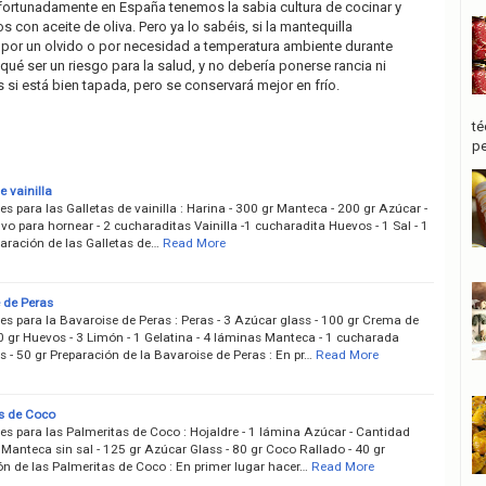
ortunadamente en España tenemos la sabia cultura de cocinar y
s con aceite de oliva. Pero ya lo sabéis, si la mantequilla
 por un olvido o por necesidad a temperatura ambiente durante
qué ser un riesgo para la salud, y no debería ponerse rancia ni
 si está bien tapada, pero se conservará mejor en frío.
té
pe
e vainilla
es para las Galletas de vainilla : Harina - 300 gr Manteca - 200 gr Azúcar -
vo para hornear - 2 cucharaditas Vainilla -1 cucharadita Huevos - 1 Sal - 1
aración de las Galletas de…
Read More
 de Peras
es para la Bavaroise de Peras : Peras - 3 Azúcar glass - 100 gr Crema de
0 gr Huevos - 3 Limón - 1 Gelatina - 4 láminas Manteca - 1 cucharada
- 50 gr Preparación de la Bavaroise de Peras : En pr…
Read More
s de Coco
es para las Palmeritas de Coco : Hojaldre - 1 lámina Azúcar - Cantidad
Manteca sin sal - 125 gr Azúcar Glass - 80 gr Coco Rallado - 40 gr
ón de las Palmeritas de Coco : En primer lugar hacer…
Read More