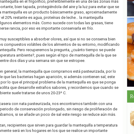
antequilla en el frigorífico, preferiblemente en una de las zonas más
ortante, bien tapada, protegiéndola del aire y la luz para evitar que se
La mantequilla es un producto básicamente graso, aproximadamente
 el 20% restante es agua, proteínas de leche… la mantequilla
 algunos elementos más. Como sucede con todas las grasas, tiene
erse rancia, por eso es importante conservarla en frío.
uy susceptibles a absorber olores, así que si no se conserva bien
os compuestos volátiles de los alimentos de su entorno, modificando
 mantequilla. Pero recuperemos la pregunta, ¿cuánto tiempo se puede
emperatura ambiente?, pues según el tipo de mantequilla de la que se
entre dos días y una semana sin que se estropee.
n general, la mantequilla que compramos está pasteurizada, por lo
de que las bacterias hagan aparición, si además contienen sal, este
 por lo que el principal problema de la mantequilla es que se ponga
 facilita que desarrolle extraños sabores, y recordemos que cuando se
iente suele tratarse de unos 20-23º C.
R
casera con nata pasteurizada, nos encontramos también con una
 periodo de conservación prolongado, sin riesgo de proliferación de
ábamos, si se añade un poco de sal este riesgo se reduce aún más.
lizan, recipientes que sirven para guardar la mantequilla a temperatura
ente será en los hogares en los que se realice un importante