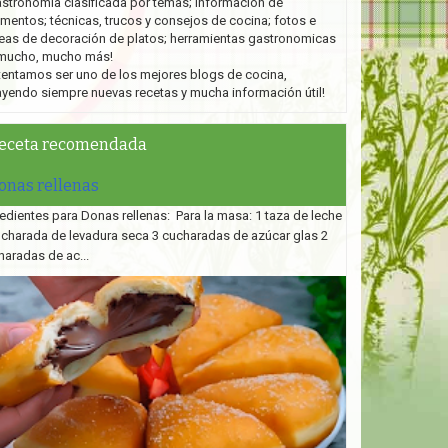
stronomía clasificada por temas; información de
imentos; técnicas, trucos y consejos de cocina; fotos e
eas de decoración de platos;
herramientas gastronomicas
mucho, mucho más!
tentamos ser uno de los mejores blogs de cocina,
ayendo siempre nuevas recetas y mucha información útil!
eceta recomendada
onas rellenas
edientes para Donas rellenas: Para la masa: 1 taza de leche
ucharada de levadura seca 3 cucharadas de azúcar glas 2
haradas de ac...