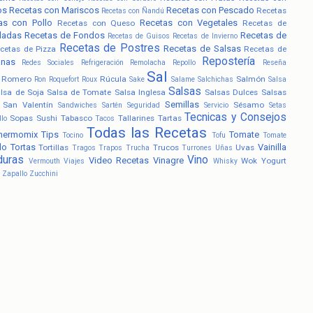
os
Recetas con Mariscos
Recetas con Pescado
Recetas
Recetas con Ñandú
as con Pollo
Recetas con Vegetales
Recetas con Queso
Recetas de
ladas
Recetas de Fondos
Recetas de
Recetas de Guisos
Recetas de Invierno
Recetas de Postres
Recetas de Salsas
cetas de Pizza
Recetas de
Repostería
anas
Redes Sociales
Refrigeración
Remolacha
Repollo
Reseña
Sal
Romero
Rúcula
Salmón
Ron
Roquefort
Roux
Sake
Salame
Salchichas
Salsa
Salsas
lsa de Soja
Salsa de Tomate
Salsa Inglesa
Salsas Dulces
Salsas
Semillas
San Valentín
Sésamo
Sandwiches
Sartén
Seguridad
Servicio
Setas
Tecnicas y Consejos
Sopas
Sushi
Tabasco
Tallarines
Tartas
llo
Tacos
Todas las Recetas
hermomix
Tips
Tomate
Tocino
Tofu
Tomate
lo
Tortas
Vainilla
Tortillas
Trucos
Uvas
Tragos
Trapos
Trucha
Turrones
Uñas
duras
Vino
Video Recetas
Vinagre
Wok
Yogurt
Vermouth
Viajes
Whisky
Zapallo
Zucchini