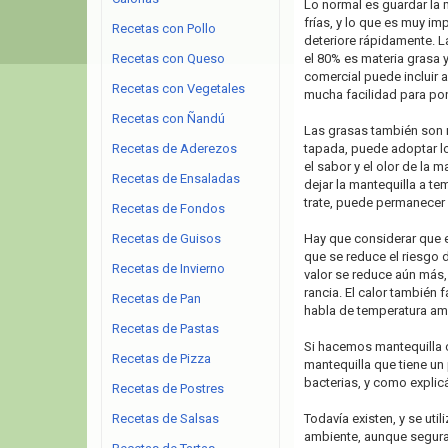
Lo normal es guardar la m
frías, y lo que es muy imp
Recetas con Pollo
deteriore rápidamente. 
Recetas con Queso
el 80% es materia grasa y
comercial puede incluir
Recetas con Vegetales
mucha facilidad para pon
Recetas con Ñandú
Las grasas también son m
Recetas de Aderezos
tapada, puede adoptar l
el sabor y el olor de la
Recetas de Ensaladas
dejar la mantequilla a t
trate, puede permanecer 
Recetas de Fondos
Recetas de Guisos
Hay que considerar que e
que se reduce el riesgo 
Recetas de Invierno
valor se reduce aún más,
rancia. El calor también
Recetas de Pan
habla de temperatura amb
Recetas de Pastas
Si hacemos mantequilla 
Recetas de Pizza
mantequilla que tiene un
bacterias, y como explic
Recetas de Postres
Recetas de Salsas
Todavía existen, y se uti
ambiente, aunque seguram