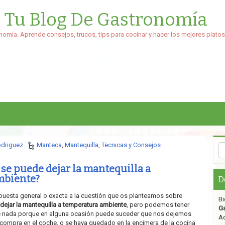
: Tu Blog De Gastronomía
nomía. Aprende consejos, trucos, tips para cocinar y hacer los mejores platos
odriguez
Manteca
,
Mantequilla
,
Tecnicas y Consejos
se puede dejar la mantequilla a
mbiente?
D
puesta general o exacta a la cuestión que os planteamos sobre
Bi
ejar la mantequilla a temperatura ambiente
, pero podemos tener
G
e nada porque en alguna ocasión puede suceder que nos dejemos
Aq
 compra en el coche, o se haya quedado en la encimera de la cocina