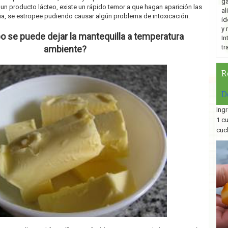
ga
 un producto lácteo, existe un rápido temor a que hagan aparición las
al
ia, se estropee pudiendo causar algún problema de intoxicación.
id
y 
o se puede dejar la mantequilla a temperatura
In
tr
ambiente?
R
D
Ingr
1 c
cuc