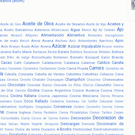
ntarios (Atom)
Aceite de Oliva
Aceites y
Aceite de Sésamo
Aceite de Coco
Aceite de Soja
Ajo
Agua
Aceto Balsámico
Aderezos
Ají
ga
Afrodisíacos
Ahorro
Ají Catalán
Alimentación
Alimentos
arras
Alcaucil
Alfajores
Alimentos transgénicos
Apio
ón de maíz
Amor
Ananá
Amish
Anchoas
Anís
Antioxidantes
Aperitivos
Azúcar
Azúcar Impalpable
Arte
Atún
Avena
Arvejas
Asado
Azúcar moreno
Banana
Baño María
Batata
Belleza
Barbacoa
Barbie
Batidora
Bavaroise
Bebidas
Bizcochuelo
Boniato
Bouquet Garni
Brandy
nato
Bifes de nalga
Bombones
Cacao
Caldos
Canela
Café
Calabacín
Calabacines
Calabaza
Calamar
Carnes
Carne Picada
aracú
Caramelo
Caramelos
Cardamomo
Cardo
Castañas de
la
Cebolla Colorada
Cebolla de Verdeo
Cebolleta
Cebollitas
Celiacos
Cena
Champiñon
zas
Chalote
Cheesecakes
Cerveza
Ceviche
Champagne
Chauchas
Chocolate
oclo
Ciboulette
Chocolate Blanco
Chocolate en Polvo
Chorizo
Ciencia
Cocina
 de Olor
Cocina Argentina
Cocina Asiatica
Cocina China
Cocción
Cocina Italiana
Cocina Japonesa
Cocina Mexicana
ancesa
Cocina Peruana
Coco Rallado
ocinero
Coco
Coctelería
Cointreau
Col
Coliflor
Colorante
Comer
Conservas
ndimentos
Confitados
Congelados
Cordero
Coriandro
Corvina
Crema
he
Crema Inglesa
Crema Pastelera
Crema Philadelphia
Cremor Tartaro
Crepes
Decoracion de
Decoración
Curry
Curiosidades
Cursos de Cocina
Datiles
Descargas
Diccionario de
Glacé Salsas Madre
Deporte
Desayuno
Diamalta
e-Books
Dulce de leche
Durazno
Electricidad
Electrodomésticos
hll
Donas
Ensaladas
Entradas
Escalonia
Escarola
España
Espárragos
atados
Espagueti