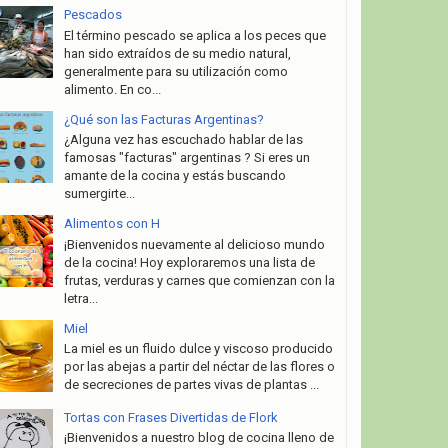
Pescados
El término pescado se aplica a los peces que
han sido extraídos de su medio natural,
generalmente para su utilización como
alimento. En co...
¿Qué son las Facturas Argentinas?
¿Alguna vez has escuchado hablar de las
famosas "facturas" argentinas ? Si eres un
amante de la cocina y estás buscando
sumergirte...
Alimentos con H
¡Bienvenidos nuevamente al delicioso mundo
de la cocina! Hoy exploraremos una lista de
frutas, verduras y carnes que comienzan con la
letra...
Miel
La miel es un fluido dulce y viscoso producido
por las abejas a partir del néctar de las flores o
de secreciones de partes vivas de plantas ...
Tortas con Frases Divertidas de Flork
¡Bienvenidos a nuestro blog de cocina lleno de