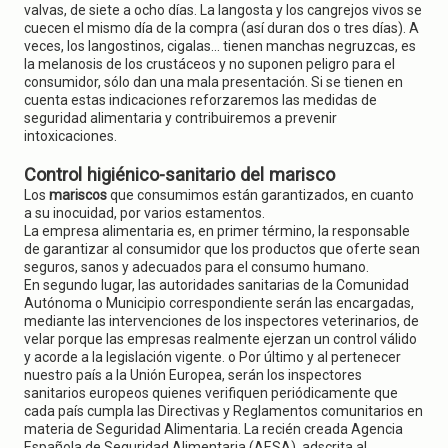
valvas, de siete a ocho días. La langosta y los cangrejos vivos se
cuecen el mismo día de la compra (así duran dos o tres días). A
veces, los langostinos, cigalas... tienen manchas negruzcas, es
la melanosis de los crustáceos y no suponen peligro para el
consumidor, sólo dan una mala presentación. Si se tienen en
cuenta estas indicaciones reforzaremos las medidas de
seguridad alimentaria y contribuiremos a prevenir
intoxicaciones.
Control higiénico-sanitario del marisco
Los
mariscos
que consumimos están garantizados, en cuanto
a su inocuidad, por varios estamentos.
La empresa alimentaria es, en primer término, la responsable
de garantizar al consumidor que los productos que oferte sean
seguros, sanos y adecuados para el consumo humano.
En segundo lugar, las autoridades sanitarias de la Comunidad
Autónoma o Municipio correspondiente serán las encargadas,
mediante las intervenciones de los inspectores veterinarios, de
velar porque las empresas realmente ejerzan un control válido
y acorde a la legislación vigente. o Por último y al pertenecer
nuestro país a la Unión Europea, serán los inspectores
sanitarios europeos quienes verifiquen periódicamente que
cada país cumpla las Directivas y Reglamentos comunitarios en
materia de Seguridad Alimentaria. La recién creada Agencia
Española de Seguridad Alimentaria (AESA), adscrita al