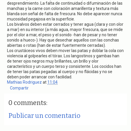
desprendimiento. La falta de continuidad o difuminación de las
manchas y la carne con coloración amarillenta y textura más
blanda son señal de falta de frescura. No debe aparecer nunca
mucosidad pegajosa en la superficie.
Los bivalvos deben estar cerrados y tener agua (clara y con olor
a mar) en su interior (a más agua, mayor frescura, que se mide
por el olor a mar, el peso y el sonido -han de pesar y no tener
sonido a hueco-). Hay que desechar aquellos con las conchas
abiertas o rotas (han de estar fuertemente cerradas).
Los crustáceos vivos deben mover las patas y doblar la cola con
violencia al golpearles el tórax. Los langostinos y gambas han
de tener ojos negros muy brillantes, un brillo y olor
característico y un cuerpo terso y consistente. Los cocidos han
de tener las patas pegadas al cuerpo y no flácidas y no se
deben poder arrancar con facilidad.
Mathias Rodriguez
at
11:04
Compartir
0 comments:
Publicar un comentario