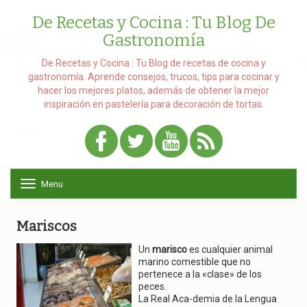
De Recetas y Cocina : Tu Blog De
Gastronomía
De Recetas y Cocina : Tu Blog de recetas de cocina y
gastronomía. Aprende consejos, trucos, tips para cocinar y
hacer los mejores platos, además de obtener la mejor
inspiración en pastelería para decoración de tortas.
Menu
T
o
g
g
Mariscos
l
e
Un
marisco
es cualquier animal
n
marino comestible que no
a
pertenece a la «clase» de los
v
peces.
i
La Real Aca-demia de la Lengua