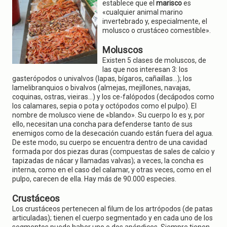
g
establece que el
marisco
es
a
«cualquier animal marino
t
invertebrado y, especialmente, el
i
molusco o crustáceo comestible».
o
n
Moluscos
Existen 5 clases de moluscos, de
las que nos interesan 3: los
gasterópodos o univalvos (lapas, bígaros, cañaillas…); los
lamelibranquios o bivalvos (almejas, mejillones, navajas,
coquinas, ostras, vieiras...) y los ce-falópodos (decápodos como
los calamares, sepia o pota y octópodos como el pulpo). El
nombre de molusco viene de «blando». Su cuerpo lo es y, por
ello, necesitan una concha para defenderse tanto de sus
enemigos como de la desecación cuando están fuera del agua.
De este modo, su cuerpo se encuentra dentro de una cavidad
formada por dos piezas duras (compuestas de sales de calcio y
tapizadas de nácar y llamadas valvas); a veces, la concha es
interna, como en el caso del calamar, y otras veces, como en el
pulpo, carecen de ella. Hay más de 90.000 especies.
Crustáceos
Los crustáceos pertenecen al filum de los artrópodos (de patas
articuladas); tienen el cuerpo segmentado y en cada uno de los