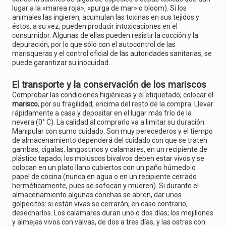
lugar a la «marea roja», «purga de mar» o bloom). Si los
animales las ingieren, acumulan las toxinas en sus tejidos y
éstos, a su vez, pueden producir intoxicaciones en el
consumidor. Algunas de ellas pueden resistir la cocción y la
depuración, por lo que sólo con el autocontrol de las
marisqueras y el control oficial de las autoridades sanitarias, se
puede garantizar su inocuidad.
El transporte y la conservación de los mariscos
Comprobar las condiciones higiénicas y el etiquetado; colocar el
marisco
, por su fragilidad, encima del resto de la compra. Llevar
rápidamente a casa y depositar en el lugar más frío de la
nevera (0° C). La calidad al comprarlo va a limitar su duración.
Manipular con sumo cuidado. Son muy perecederos y el tiempo
de almacenamiento dependerá del cuidado con que se traten:
gambas, cigalas, langostinos y calamares, en un recipiente de
plástico tapado; los moluscos bivalvos deben estar vivos y se
colocan en un plato llano cubiertos con un paño húmedo o
papel de cocina (nunca en agua o en un recipiente cerrado
herméticamente, pues se sofocan y mueren). Si durante el
almacenamiento algunas conchas se abren, dar unos
golpecitos: si están vivas se cerrarán; en caso contrario,
desecharlos. Los calamares duran uno o dos días; los mejillones
y almejas vivos con valvas, de dos a tres días, y las ostras con