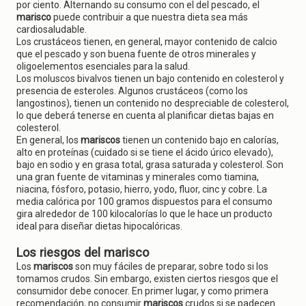
por ciento. Alternando su consumo con el del pescado, el
marisco
puede contribuir a que nuestra dieta sea más
cardiosaludable.
Los crustáceos tienen, en general, mayor contenido de calcio
que el pescado y son buena fuente de otros minerales y
oligoelementos esenciales para la salud.
Los moluscos bivalvos tienen un bajo contenido en colesterol y
presencia de esteroles. Algunos crustáceos (como los
langostinos), tienen un contenido no despreciable de colesterol,
lo que deberá tenerse en cuenta al planificar dietas bajas en
colesterol.
En general, los
mariscos
tienen un contenido bajo en calorías,
alto en proteínas (cuidado si se tiene el ácido úrico elevado),
bajo en sodio y en grasa total, grasa saturada y colesterol. Son
una gran fuente de vitaminas y minerales como tiamina,
niacina, fósforo, potasio, hierro, yodo, fluor, cinc y cobre. La
media calórica por 100 gramos dispuestos para el consumo
gira alrededor de 100 kilocalorías lo que le hace un producto
ideal para diseñar dietas hipocalóricas.
Los riesgos del marisco
Los
mariscos
son muy fáciles de preparar, sobre todo si los
tomamos crudos. Sin embargo, existen ciertos riesgos que el
consumidor debe conocer. En primer lugar, y como primera
recomendación, no consumir
mariscos
crudos si se padecen