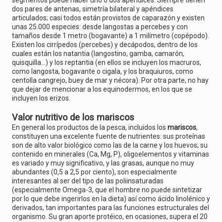
segmentos puede haber uno o dos apéndices. Siempre tienen
dos pares de antenas, simetría bilateral y apéndices
articulados; casi todos están provistos de caparazón y existen
unas 25.000 especies: desde langostas a percebes y con
tamaños desde 1 metro (bogavante) a 1 milímetro (copépodo).
Existen los cirrípedos (percebes) y decápodos, dentro de los
cuales están los natantia (langostino, gamba, camarón,
quisquilla...) y los reptantia (en ellos se incluyen los macruros,
como langosta, bogavante o cigala, y los braquiuros, como
centolla cangrejo, buey de mar y nécora). Por otra parte, no hay
que dejar de mencionar a los equinodermos, en los que se
incluyen los erizos.
Valor nutritivo de los mariscos
En general los productos de la pesca, incluidos los
mariscos
,
constituyen una excelente fuente de nutrientes: sus proteínas
son de alto valor biológico como las de la carne y los huevos; su
contenido en minerales (Ca, Mg, P), oligoelementos y vitaminas
es variado y muy significativo, y las grasas, aunque no muy
abundantes (0,5 a 2,5 por ciento), son especialmente
interesantes al ser del tipo de las poliinsaturadas
(especialmente Omega-3, que el hombre no puede sintetizar
por lo que debe ingerirlos en la dieta) así como ácido linolénico y
derivados, tan importantes para las funciones estructurales del
organismo. Su gran aporte protéico, en ocasiones, supera el 20