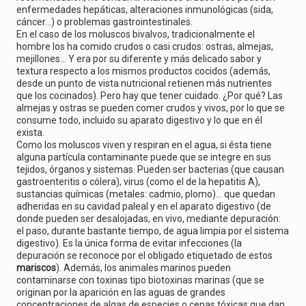
enfermedades hepáticas, alteraciones inmunológicas (sida,
cáncer...) o problemas gastrointestinales.
En el caso de los moluscos bivalvos, tradicionalmente el
hombre los ha comido crudos o casi crudos: ostras, almejas,
mejillones... Y era por su diferente y más delicado sabor y
textura respecto a los mismos productos cocidos (además,
desde un punto de vista nutricional retienen más nutrientes
que los cocinados). Pero hay que tener cuidado. ¿Por qué? Las
almejas y ostras se pueden comer crudos y vivos, por lo que se
consume todo, incluido su aparato digestivo y lo que en él
exista.
Como los moluscos viven y respiran en el agua, si ésta tiene
alguna partícula contaminante puede que se integre en sus
tejidos, órganos y sistemas. Pueden ser bacterias (que causan
gastroenteritis o cólera), virus (como el de la hepatitis A),
sustancias químicas (metales: cadmio, plomo)... que quedan
adheridas en su cavidad paleal y en el aparato digestivo (de
donde pueden ser desalojadas, en vivo, mediante depuración:
el paso, durante bastante tiempo, de agua limpia por el sistema
digestivo). Es la única forma de evitar infecciones (la
depuración se reconoce por el obligado etiquetado de estos
mariscos
). Además, los animales marinos pueden
contaminarse con toxinas tipo biotoxinas marinas (que se
originan por la aparición en las aguas de grandes
concentraciones de algas de especies o cepas tóxicas que dan