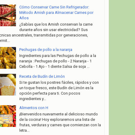
Cómo Conservar Carne Sin Refrigerador:
Método Amish para Almacenar Carnes por
Años
¿Sabías que los Amish conservan la carne
durante años sin usar electricidad? Sus
cnicas ancestrales, transmitidas por generaciones,
rmit...
Pechugas de pollo a la naranja
Ingredientes para las Pechugas de pollo a la
naranja : Pechugas de pollo - 2 Naranja - 1
Cebolla - 1 Ajo - 1 diente Salsa de soja ...
Receta de Budín de Limón
Si te gustan los postres fáciles, rápidos y con
un toque fresco, este Budín de Limón es la
opción perfecta para ti. Con pocos
ingredientes y...
Alimentos con H
¡Bienvenidos nuevamente al delicioso mundo
de la cocina! Hoy exploraremos una lista de
frutas, verduras y carnes que comienzan con la
letra...