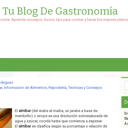
: Tu Blog De Gastronomía
nomía. Aprende consejos, trucos, tips para cocinar y hacer los mejores platos
odriguez
ar
,
Informacion de Alimentos
,
Repostería
,
Tecnicas y Consejos
D
El
almíbar
(del árabe al-maiba, un jarabe a base de
Bi
membrillo) o sirope es una disolución sobresaturada de
G
agua y azúcar, cocida hasta que comienza a espesar.
Aq
El
almíbar
se clasifica según su porcentaje o relación de