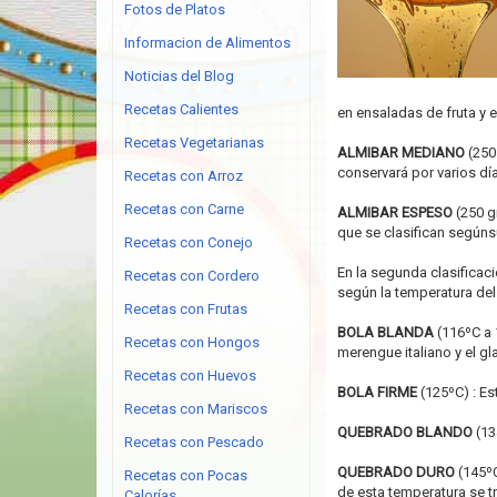
Fotos de Platos
Informacion de Alimentos
Noticias del Blog
Recetas Calientes
en ensaladas de fruta y e
Recetas Vegetarianas
ALMIBAR MEDIANO
(250 
conservará por varios dí
Recetas con Arroz
Recetas con Carne
ALMIBAR ESPESO
(250 gr
que se clasifican segúns
Recetas con Conejo
En la segunda clasificac
Recetas con Cordero
según la temperatura de
Recetas con Frutas
BOLA BLANDA
(116ºC a 
Recetas con Hongos
merengue italiano y el 
Recetas con Huevos
BOLA FIRME
(125ºC) : Es
Recetas con Mariscos
QUEBRADO BLANDO
(13
Recetas con Pescado
QUEBRADO DURO
(145ºC
Recetas con Pocas
de esta temperatura se 
Calorías