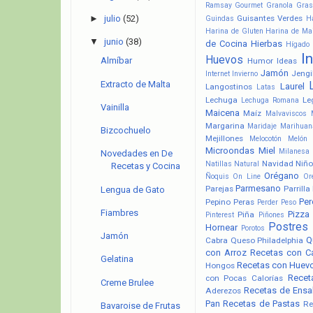
Ramsay
Gourmet
Granola
Gras
Guisantes Verdes
►
julio
(52)
Guindas
H
Harina de Gluten
Harina de Ma
▼
junio
(38)
de Cocina
Hierbas
Hígado
I
Huevos
Almíbar
Humor
Ideas
Jamón
Jengi
Internet
Invierno
Extracto de Malta
Laurel
Langostinos
Latas
Lechuga
Le
Lechuga Romana
Vainilla
Maicena
Maíz
Malvaviscos
Margarina
Maridaje
Marihuan
Bizcochuelo
Mejillones
Melocotón
Melón
Microondas
Miel
Milanesa
Novedades en De
Navidad
Niño
Natillas
Natural
Recetas y Cocina
Orégano
Ñoquis
On Line
Or
Parmesano
Parejas
Parrilla
Lengua de Gato
Pere
Pepino
Peras
Perder Peso
Fiambres
Pizza
Piña
Pinterest
Piñones
Postres
Hornear
Porotos
Jamón
Q
Cabra
Queso Philadelphia
con Arroz
Recetas con C
Gelatina
Recetas con Huev
Hongos
Recet
con Pocas Calorías
Creme Brulee
Recetas de Ensa
Aderezos
Pan
Recetas de Pastas
Re
Bavaroise de Frutas