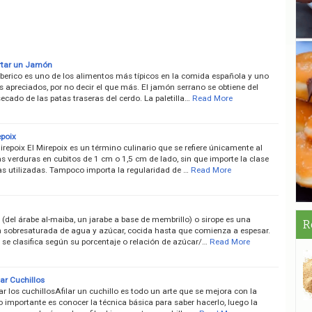
tar un Jamón
iberico es uno de los alimentos más típicos en la comida española y uno
 apreciados, por no decir el que más. El jamón serrano se obtiene del
ecado de las patas traseras del cerdo. La paletilla…
Read More
epoix
irepoix El Mirepoix es un término culinario que se refiere únicamente al
as verduras en cubitos de 1 cm o 1,5 cm de lado, sin que importe la clase
as utilizadas. Tampoco importa la regularidad de …
Read More
 (del árabe al-maiba, un jarabe a base de membrillo) o sirope es una
R
n sobresaturada de agua y azúcar, cocida hasta que comienza a espesar.
 se clasifica según su porcentaje o relación de azúcar/…
Read More
ar Cuchillos
r los cuchillosAfilar un cuchillo es todo un arte que se mejora con la
lo importante es conocer la técnica básica para saber hacerlo, luego la