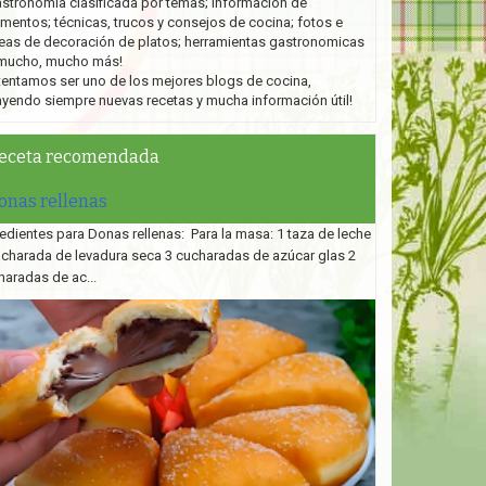
stronomía clasificada por temas; información de
imentos; técnicas, trucos y consejos de cocina; fotos e
eas de decoración de platos;
herramientas gastronomicas
mucho, mucho más!
tentamos ser uno de los mejores blogs de cocina,
ayendo siempre nuevas recetas y mucha información útil!
eceta recomendada
onas rellenas
edientes para Donas rellenas: Para la masa: 1 taza de leche
ucharada de levadura seca 3 cucharadas de azúcar glas 2
haradas de ac...