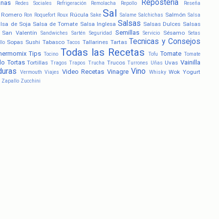
Repostería
anas
Redes Sociales
Refrigeración
Remolacha
Repollo
Reseña
Sal
Romero
Rúcula
Salmón
Ron
Roquefort
Roux
Sake
Salame
Salchichas
Salsa
Salsas
lsa de Soja
Salsa de Tomate
Salsa Inglesa
Salsas Dulces
Salsas
Semillas
San Valentín
Sésamo
Sandwiches
Sartén
Seguridad
Servicio
Setas
Tecnicas y Consejos
Sopas
Sushi
Tabasco
Tallarines
Tartas
llo
Tacos
Todas las Recetas
hermomix
Tips
Tomate
Tocino
Tofu
Tomate
lo
Tortas
Vainilla
Tortillas
Trucos
Uvas
Tragos
Trapos
Trucha
Turrones
Uñas
duras
Vino
Video Recetas
Vinagre
Wok
Yogurt
Vermouth
Viajes
Whisky
Zapallo
Zucchini