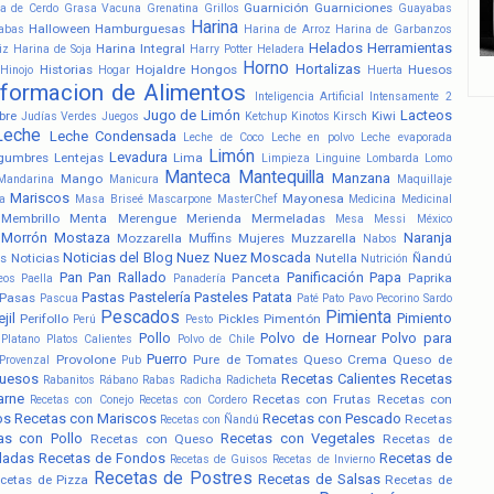
Guarnición
Guarniciones
a de Cerdo
Grasa Vacuna
Grenatina
Grillos
Guayabas
Harina
Halloween
Hamburguesas
abas
Harina de Arroz
Harina de Garbanzos
Helados
Herramientas
Harina Integral
iz
Harina de Soja
Harry Potter
Heladera
Horno
Hortalizas
Historias
Hojaldre
Hongos
Huesos
Hinojo
Hogar
Huerta
nformacion de Alimentos
Inteligencia Artificial
Intensamente 2
Jugo de Limón
Lacteos
bre
Kiwi
Judías Verdes
Juegos
Ketchup
Kinotos
Kirsch
Leche
Leche Condensada
Leche de Coco
Leche en polvo
Leche evaporada
Limón
Levadura
gumbres
Lentejas
Lima
Limpieza
Linguine
Lombarda
Lomo
Manteca
Mantequilla
Manzana
Mango
Mandarina
Manicura
Maquillaje
Mariscos
Mayonesa
a
Masa Briseé
Mascarpone
MasterChef
Medicina
Medicinal
Membrillo
Menta
Merengue
Merienda
Mermeladas
Mesa
Messi
México
Morrón
Mostaza
Naranja
Mozzarella
Muffins
Mujeres
Muzzarella
Nabos
Noticias del Blog
Nuez
Nuez Moscada
s
Noticias
Nutella
Ñandú
Nutrición
Pan
Pan Rallado
Panificación
Papa
Panceta
Paprika
eos
Paella
Panadería
Pastas
Pastelería
Pasteles
Patata
Pasas
Pascua
Paté
Pato
Pavo
Pecorino Sardo
Pescados
Pimienta
jil
Pimiento
Perifollo
Pickles
Pimentón
Perú
Pesto
Pollo
Polvo de Hornear
Polvo para
Platano
Platos Calientes
Polvo de Chile
Puerro
Provolone
Pure de Tomates
Queso Crema
Queso de
Provenzal
Pub
uesos
Recetas Calientes
Recetas
Rabanitos
Rábano
Rabas
Radicha
Radicheta
arne
Recetas con Frutas
Recetas con
Recetas con Conejo
Recetas con Cordero
os
Recetas con Mariscos
Recetas con Pescado
Recetas
Recetas con Ñandú
as con Pollo
Recetas con Vegetales
Recetas con Queso
Recetas de
ladas
Recetas de Fondos
Recetas de
Recetas de Guisos
Recetas de Invierno
Recetas de Postres
Recetas de Salsas
cetas de Pizza
Recetas de