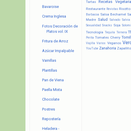
Recetas Vegetari
Tartas
Bavaroise
Restaurante
Risotto
Revistas
Salsa Bechamel
Sa
Barbacoa
Crema Inglesa
Salud
Madre
Salvado
Salvia
Soja
Sexualidad
Snacks
Solomi
Fotos Decoración de
Platos vol. IX
T
Tecnología
Tequila
Ternera
Tomil
Tomates Cherry
Perita
Fritura de Arroz
Ver
Veganos
Vajilla
Varios
Zanahoria
Zapallito
YouTube
Azúcar Impalpable
Vainillas
Plantillas
Pan de Viena
Paella Mixta
Chocolate
Postres
Repostería
Heladera -