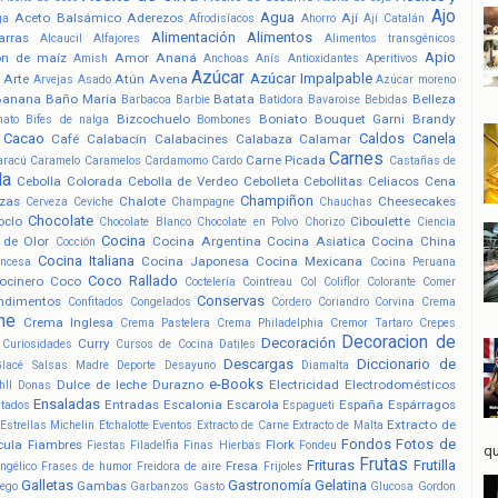
Ajo
Agua
Aceto Balsámico
Aderezos
Ají
ga
Afrodisíacos
Ahorro
Ají Catalán
Alimentación
Alimentos
arras
Alcaucil
Alfajores
Alimentos transgénicos
Apio
ón de maíz
Amor
Ananá
Amish
Anchoas
Anís
Antioxidantes
Aperitivos
Azúcar
Azúcar Impalpable
Arte
Atún
Avena
Arvejas
Asado
Azúcar moreno
Banana
Baño María
Batata
Belleza
Barbacoa
Barbie
Batidora
Bavaroise
Bebidas
Bizcochuelo
Boniato
Bouquet Garni
Brandy
nato
Bifes de nalga
Bombones
Cacao
Caldos
Canela
Café
Calabacín
Calabacines
Calabaza
Calamar
Carnes
Carne Picada
aracú
Caramelo
Caramelos
Cardamomo
Cardo
Castañas de
la
Cebolla Colorada
Cebolla de Verdeo
Cebolleta
Cebollitas
Celiacos
Cena
Champiñon
zas
Chalote
Cheesecakes
Cerveza
Ceviche
Champagne
Chauchas
Chocolate
oclo
Ciboulette
Chocolate Blanco
Chocolate en Polvo
Chorizo
Ciencia
Cocina
 de Olor
Cocina Argentina
Cocina Asiatica
Cocina China
Cocción
Cocina Italiana
Cocina Japonesa
Cocina Mexicana
ancesa
Cocina Peruana
Coco Rallado
ocinero
Coco
Coctelería
Cointreau
Col
Coliflor
Colorante
Comer
Conservas
ndimentos
Confitados
Congelados
Cordero
Coriandro
Corvina
Crema
he
Crema Inglesa
Crema Pastelera
Crema Philadelphia
Cremor Tartaro
Crepes
Decoracion de
Decoración
Curry
Curiosidades
Cursos de Cocina
Datiles
Descargas
Diccionario de
Glacé Salsas Madre
Deporte
Desayuno
Diamalta
e-Books
Dulce de leche
Durazno
Electricidad
Electrodomésticos
hll
Donas
Ensaladas
Entradas
Escalonia
Escarola
España
Espárragos
atados
Espagueti
Extracto de
Estrellas Michelin
Etchalotte
Eventos
Extracto de Carne
Extracto de Malta
Fondos
Fotos de
cula
Fiambres
Flork
Fiestas
Filadelfia
Finas Hierbas
Fondeu
qu
Frutas
Frituras
Frutilla
Fresa
ngélico
Frases de humor
Freidora de aire
Frijoles
Galletas
Gastronomía
Gelatina
Gambas
ego
Garbanzos
Gasto
Glucosa
Gordon