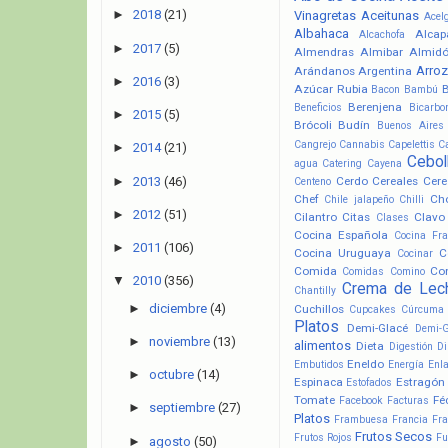
►
2018
(21)
Vinagretas
Aceitunas
Acel
Albahaca
Alcap
Alcachofa
►
2017
(5)
Almendras
Almibar
Almid
Arroz
Arándanos
Argentina
►
2016
(3)
Azúcar Rubia
Bacon
Bambú
Berenjena
Beneficios
Bicarbo
►
2015
(5)
Brócoli
Budín
Buenos Aires
Cangrejo
Cannabis
Capelettis
C
►
2014
(21)
Cebol
agua
Catering
Cayena
►
2013
(46)
Cerdo
Cereales
Cere
Centeno
Chef
Ch
Chile jalapeño
Chilli
►
2012
(51)
Cilantro
Citas
Clavo
Clases
Cocina Española
Cocina Fr
►
2011
(106)
Cocina Uruguaya
C
Cocinar
Comida
Co
Comidas
Comino
▼
2010
(356)
Crema de Lec
Chantilly
►
diciembre
(4)
Cuchillos
Cupcakes
Cúrcuma
Platos
Demi-Glacé
Demi-
►
noviembre
(13)
alimentos
Dieta
Digestión
Di
Eneldo
Embutidos
Energía
Enl
►
octubre
(14)
Espinaca
Estragón
Estofados
Tomate
Fé
Facebook
Facturas
►
septiembre
(27)
Platos
Frambuesa
Francia
Fra
Frutos Secos
Frutos Rojos
Fu
►
agosto
(50)