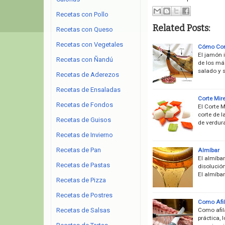
Recetas con Pollo
Related Posts:
Recetas con Queso
Recetas con Vegetales
Cómo Cor
El jamón 
Recetas con Ñandú
de los más
salado y s
Recetas de Aderezos
Recetas de Ensaladas
Corte Mir
Recetas de Fondos
El Corte M
corte de l
Recetas de Guisos
de verdur
Recetas de Invierno
Recetas de Pan
Almíbar
El almíbar
Recetas de Pastas
disolució
El almíbar
Recetas de Pizza
Recetas de Postres
Como Afil
Como afila
Recetas de Salsas
práctica, 