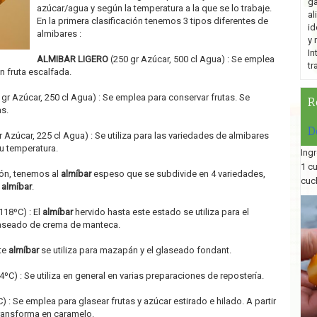
ga
azúcar/agua y según la temperatura a la que se lo trabaje.
al
En la primera clasificación tenemos 3 tipos diferentes de
id
almibares :
y 
In
ALMIBAR LIGERO
(250 gr Azúcar, 500 cl Agua) : Se emplea
tr
n fruta escalfada.
gr Azúcar, 250 cl Agua) : Se emplea para conservar frutas. Se
R
as.
D
 Azúcar, 225 cl Agua) : Se utiliza para las variedades de almibares
u temperatura.
Ingr
1 c
ión, tenemos al
almíbar
espeso que se subdivide en 4 variedades,
cuc
l
almíbar
.
118ºC) : El
almíbar
hervido hasta este estado se utiliza para el
glaseado de crema de manteca.
te
almíbar
se utiliza para mazapán y el glaseado fondant.
4ºC) : Se utiliza en general en varias preparaciones de repostería.
) : Se emplea para glasear frutas y azúcar estirado e hilado. A partir
transforma en caramelo.