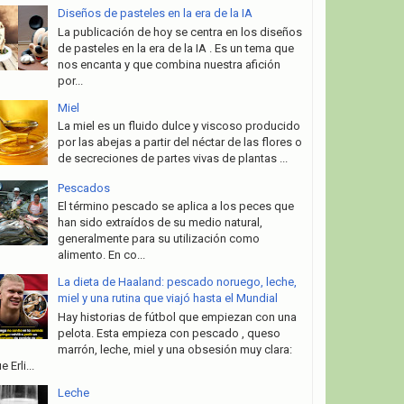
Diseños de pasteles en la era de la IA
La publicación de hoy se centra en los diseños
de pasteles en la era de la IA . Es un tema que
nos encanta y que combina nuestra afición
por...
Miel
La miel es un fluido dulce y viscoso producido
por las abejas a partir del néctar de las flores o
de secreciones de partes vivas de plantas ...
Pescados
El término pescado se aplica a los peces que
han sido extraídos de su medio natural,
generalmente para su utilización como
alimento. En co...
La dieta de Haaland: pescado noruego, leche,
miel y una rutina que viajó hasta el Mundial
Hay historias de fútbol que empiezan con una
pelota. Esta empieza con pescado , queso
marrón, leche, miel y una obsesión muy clara:
e Erli...
Leche