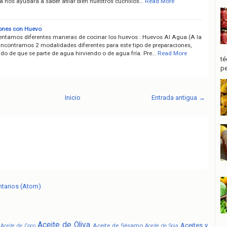
a nos ayudará a saber afilar bien nuestros cuchillos…
Read More
ones con Huevo
entamos diferentes maneras de cocinar los huevos : Huevos Al Agua (A la
ncontramos 2 modalidades diferentes para este tipo de preparaciones,
do de que se parte de agua hirviendo o de agua fría. Pre…
Read More
té
pe
Inicio
Entrada antigua →
ntarios (Atom)
Aceite de Oliva
Aceites y
Aceite de Sésamo
Aceite de Coco
Aceite de Soja