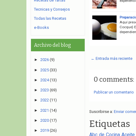
Recetas de Tartas
experienci
Tecnicas y Consejos
Preparaci
Todas las Recetas
Aquí pres
Cocque) E
e-Books
dependien
Archivo del blog
← Entrada más reciente
►
2026
(9)
►
2025
(33)
0 comments:
►
2024
(13)
►
2023
(69)
Publicar un comentario
►
2022
(11)
►
2021
(14)
Suscribirse a:
Enviar come
►
2020
(17)
Etiquetas
►
2019
(26)
Abc de Cocina
Aceite