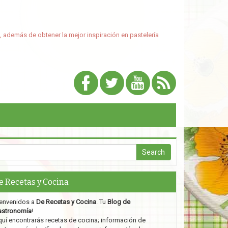
, además de obtener la mejor inspiración en pastelería
e Recetas y Cocina
envenidos a
De Recetas y Cocina
. Tu
Blog de
astronomía
!
uí encontrarás recetas de cocina; información de