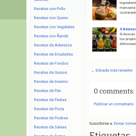
Ingredien
manzana -
Recetas con Pollo
cucharada
Recetas con Queso
Recetas con Vegetales
4 Aderezo
Si buscas 
Recetas con Ñandú
tus propi
deliciosas
Recetas de Aderezos
Recetas de Ensaladas
Recetas de Fondos
← Entrada más reciente
Recetas de Guisos
Recetas de Invierno
0 comments:
Recetas de Pan
Recetas de Pastas
Publicar un comentario
Recetas de Pizza
Recetas de Postres
Suscribirse a:
Enviar come
Recetas de Salsas
Etiquetas