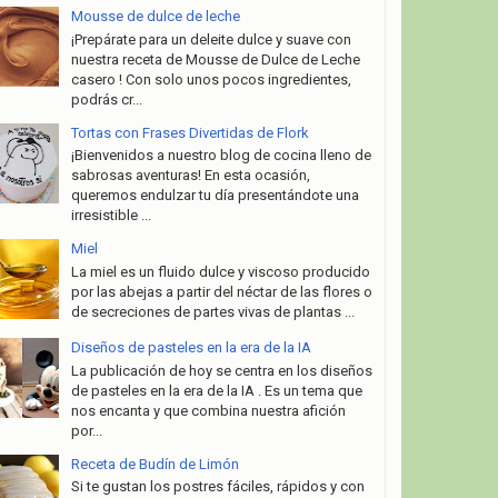
Mousse de dulce de leche
¡Prepárate para un deleite dulce y suave con
nuestra receta de Mousse de Dulce de Leche
casero ! Con solo unos pocos ingredientes,
podrás cr...
Tortas con Frases Divertidas de Flork
¡Bienvenidos a nuestro blog de cocina lleno de
sabrosas aventuras! En esta ocasión,
queremos endulzar tu día presentándote una
irresistible ...
Miel
La miel es un fluido dulce y viscoso producido
por las abejas a partir del néctar de las flores o
de secreciones de partes vivas de plantas ...
Diseños de pasteles en la era de la IA
La publicación de hoy se centra en los diseños
de pasteles en la era de la IA . Es un tema que
nos encanta y que combina nuestra afición
por...
Receta de Budín de Limón
Si te gustan los postres fáciles, rápidos y con