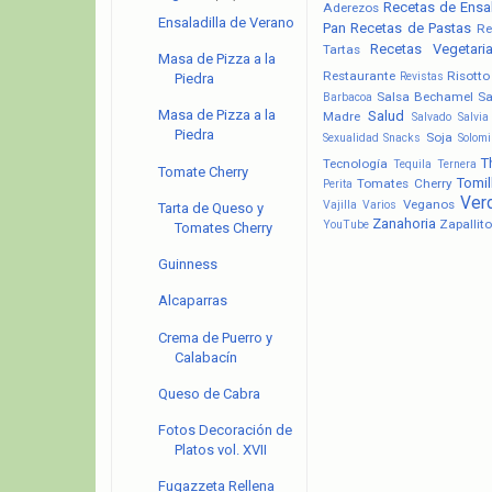
Recetas de Ensa
Aderezos
Ensaladilla de Verano
Pan
Recetas de Pastas
Re
Recetas Vegetari
Tartas
Masa de Pizza a la
Restaurante
Risotto
Revistas
Piedra
Salsa Bechamel
Sa
Barbacoa
Masa de Pizza a la
Salud
Madre
Salvado
Salvia
Piedra
Soja
Sexualidad
Snacks
Solomi
T
Tecnología
Tequila
Ternera
Tomate Cherry
Tomil
Tomates Cherry
Perita
Ver
Veganos
Vajilla
Varios
Tarta de Queso y
Zanahoria
Zapallito
YouTube
Tomates Cherry
Guinness
Alcaparras
Crema de Puerro y
Calabacín
Queso de Cabra
Fotos Decoración de
Platos vol. XVII
Fugazzeta Rellena