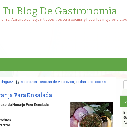
: Tu Blog De Gastronomía
nomía. Aprende consejos, trucos, tips para cocinar y hacer los mejores platos
odriguez
Aderezos
,
Recetas de Aderezos
,
Todas las Recetas
anja Para Ensalada
D
rezo de Naranja Para Ensalada :
Bi
G
raditas
Aq
raditas