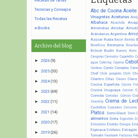
Recetas de Tartas
Tecnicas y Consejos
Abc de Cocina
Aceite
Vinagretas
Aceitunas
Acel
Todas las Recetas
Albahaca
Alcap
Alcachofa
e-Books
Almendras
Almibar
Almid
Arroz
Arándanos
Argentina
Azúcar Rubia
Bacon
Bambú
Berenjena
Archivo del blog
Beneficios
Bicarbo
Brócoli
Budín
Buenos Aires
Cangrejo
Cannabis
Capelettis
C
►
2026
(9)
Cebol
agua
Catering
Cayena
Cerdo
Cereales
Cere
Centeno
►
2025
(33)
Chef
Ch
Chile jalapeño
Chilli
Cilantro
Citas
Clavo
Clases
►
2024
(13)
Cocina Española
Cocina Fr
Cocina Uruguaya
C
Cocinar
►
2023
(69)
Comida
Co
Comidas
Comino
Crema de Lec
►
2022
(11)
Chantilly
Cuchillos
Cupcakes
Cúrcuma
►
2021
(14)
Platos
Demi-Glacé
Demi-
alimentos
Dieta
Digestión
Di
►
2020
(17)
Eneldo
Embutidos
Energía
Enl
Espinaca
Estragón
Estofados
►
2019
(26)
Tomate
Fé
Facebook
Facturas