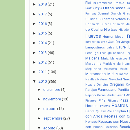
Platos
Frambuesa
Francia
Fra
►
2018
(21)
Frutos Secos
Frutos Rojos
Fu
Ramsay
Gourmet
Granola
Gras
►
2017
(5)
Guisantes Verdes
Guindas
H
►
2016
(3)
Harina de Gluten
Harina de Ma
de Cocina
Hierbas
Hígado
►
2015
(5)
I
Huevos
Humor
Ideas
Jamón
Jengi
Internet
Invierno
►
2014
(21)
Laurel
Langostinos
Latas
►
2013
(46)
Lechuga
Le
Lechuga Romana
Maicena
Maíz
Malvaviscos
►
2012
(51)
Margarina
Maridaje
Marihuan
Mejillones
Melocotón
Melón
►
2011
(106)
Microondas
Miel
Milanesa
Navidad
Niño
Natillas
Natural
▼
2010
(356)
Orégano
Ñoquis
On Line
Or
►
diciembre
(4)
Parmesano
Parejas
Parrilla
Pere
Pepino
Peras
Perder Peso
►
noviembre
(13)
Pizza
Piña
Pinterest
Piñones
Postres
Hornear
Porotos
►
octubre
(14)
Q
Cabra
Queso Philadelphia
con Arroz
Recetas con C
►
septiembre
(27)
Recetas con Huev
Hongos
Recet
con Pocas Calorías
▼
agosto
(50)