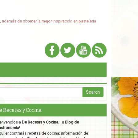
, además de obtener la mejor inspiración en pastelería
e Recetas y Cocina
envenidos a
De Recetas y Cocina
. Tu
Blog de
astronomía
!
uí encontrarás recetas de cocina; información de