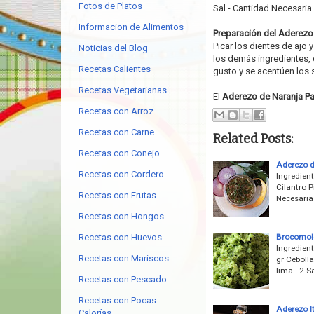
Fotos de Platos
Sal - Cantidad Necesaria
Informacion de Alimentos
Preparación del Aderezo 
Picar los dientes de ajo 
Noticias del Blog
los demás ingredientes, 
Recetas Calientes
gusto y se acentúen los 
Recetas Vegetarianas
El
Aderezo de Naranja Pa
Recetas con Arroz
Recetas con Carne
Related Posts:
Recetas con Conejo
Aderezo d
Recetas con Cordero
Ingredient
Cilantro P
Recetas con Frutas
Necesaria
Recetas con Hongos
Brocomol
Recetas con Huevos
Ingredient
Recetas con Mariscos
gr Cebolla
lima - 2 S
Recetas con Pescado
Recetas con Pocas
Aderezo I
Calorías