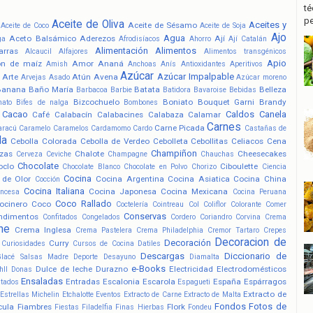
té
pe
Aceite de Oliva
Aceites y
Aceite de Sésamo
Aceite de Coco
Aceite de Soja
Ajo
Agua
Aceto Balsámico
Aderezos
Ají
ga
Afrodisíacos
Ahorro
Ají Catalán
Alimentación
Alimentos
arras
Alcaucil
Alfajores
Alimentos transgénicos
Apio
ón de maíz
Amor
Ananá
Amish
Anchoas
Anís
Antioxidantes
Aperitivos
Azúcar
Azúcar Impalpable
Arte
Atún
Avena
Arvejas
Asado
Azúcar moreno
Banana
Baño María
Batata
Belleza
Barbacoa
Barbie
Batidora
Bavaroise
Bebidas
Bizcochuelo
Boniato
Bouquet Garni
Brandy
nato
Bifes de nalga
Bombones
Cacao
Caldos
Canela
Café
Calabacín
Calabacines
Calabaza
Calamar
Carnes
Carne Picada
aracú
Caramelo
Caramelos
Cardamomo
Cardo
Castañas de
la
Cebolla Colorada
Cebolla de Verdeo
Cebolleta
Cebollitas
Celiacos
Cena
Champiñon
zas
Chalote
Cheesecakes
Cerveza
Ceviche
Champagne
Chauchas
Chocolate
oclo
Ciboulette
Chocolate Blanco
Chocolate en Polvo
Chorizo
Ciencia
Cocina
 de Olor
Cocina Argentina
Cocina Asiatica
Cocina China
Cocción
Cocina Italiana
Cocina Japonesa
Cocina Mexicana
ancesa
Cocina Peruana
Coco Rallado
ocinero
Coco
Coctelería
Cointreau
Col
Coliflor
Colorante
Comer
Conservas
ndimentos
Confitados
Congelados
Cordero
Coriandro
Corvina
Crema
he
Crema Inglesa
Crema Pastelera
Crema Philadelphia
Cremor Tartaro
Crepes
Decoracion de
Decoración
Curry
Curiosidades
Cursos de Cocina
Datiles
Descargas
Diccionario de
Glacé Salsas Madre
Deporte
Desayuno
Diamalta
e-Books
Dulce de leche
Durazno
Electricidad
Electrodomésticos
hll
Donas
Ensaladas
Entradas
Escalonia
Escarola
España
Espárragos
atados
Espagueti
Extracto de
Estrellas Michelin
Etchalotte
Eventos
Extracto de Carne
Extracto de Malta
Fondos
Fotos de
cula
Fiambres
Flork
Fiestas
Filadelfia
Finas Hierbas
Fondeu