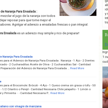
ga
al
id
de Naranja Para Ensalada :
y 
y mezclar el jugo de la naranja con todos
In
dejar reposar para que tome mejor el
tr
sabores. Agrégar el aderezo a ensaladas frescas o pan integral.
ra Ensalada
es un aderezo muy simple y rico de preparar!
R
D
Ingr
e Naranja Para Ensalada
1 c
es para el Aderezo de Naranja Para Ensalada : Naranja - 1 Ajo - 2 Dientes
cuc
icado - 2 Cucharaditas Aceite de Oliva - 2 Cucharaditas Sal - Cantidad
 Preparación del Aderezo de Naranja Para Ensalada …
Read More
e
es para el Brocomole: Brócoli - 4 Ajo - 1 Queso crema sin grasa o tofu - 50
 - 1/2 Cilantro o Perejil - Cantidad Necesaria Chile jalapeño - 1 Limón o
al y Pimienta - - Cantidad Necesaria P…
Read More
taliano con vinagre de manzana