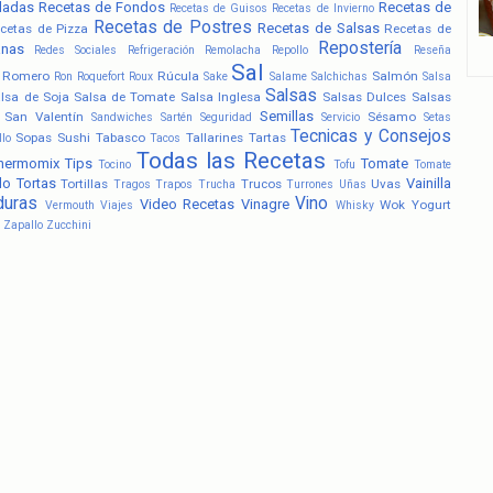
ladas
Recetas de Fondos
Recetas de
Recetas de Guisos
Recetas de Invierno
Recetas de Postres
Recetas de Salsas
cetas de Pizza
Recetas de
Repostería
anas
Redes Sociales
Refrigeración
Remolacha
Repollo
Reseña
Sal
Romero
Rúcula
Salmón
Ron
Roquefort
Roux
Sake
Salame
Salchichas
Salsa
Salsas
lsa de Soja
Salsa de Tomate
Salsa Inglesa
Salsas Dulces
Salsas
Semillas
San Valentín
Sésamo
Sandwiches
Sartén
Seguridad
Servicio
Setas
Tecnicas y Consejos
Sopas
Sushi
Tabasco
Tallarines
Tartas
llo
Tacos
Todas las Recetas
hermomix
Tips
Tomate
Tocino
Tofu
Tomate
lo
Tortas
Vainilla
Tortillas
Trucos
Uvas
Tragos
Trapos
Trucha
Turrones
Uñas
duras
Vino
Video Recetas
Vinagre
Wok
Yogurt
Vermouth
Viajes
Whisky
Zapallo
Zucchini