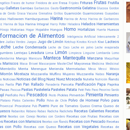
Frutas
Frituras
Frutilla
Fresa
ngélico
Frases de humor
Freidora de aire
Frijoles
Galletas
Gastronomía
Gelatina
Gambas
ego
Garbanzos
Gasto
Glucosa
Gordon
Guarnición
Guarniciones
a de Cerdo
Grasa Vacuna
Grenatina
Grillos
Guayabas
Harina
Halloween
Hamburguesas
abas
Harina de Arroz
Harina de Garbanzos
Helados
Herramientas
Harina Integral
iz
Harina de Soja
Harry Potter
Heladera
Horno
Hortalizas
Historias
Hojaldre
Hongos
Huesos
Hinojo
Hogar
Huerta
nformacion de Alimentos
Inteligencia Artificial
Intensamente 2
Jugo de Limón
Lacteos
bre
Kiwi
Judías Verdes
Juegos
Ketchup
Kinotos
Kirsch
Leche
Leche Condensada
Leche de Coco
Leche en polvo
Leche evaporada
Limón
Levadura
gumbres
Lentejas
Lima
Limpieza
Linguine
Lombarda
Lomo
Manteca
Mantequilla
Manzana
Mango
Mandarina
Manicura
Maquillaje
Mariscos
Mayonesa
a
Masa Briseé
Mascarpone
MasterChef
Medicina
Medicinal
Membrillo
Menta
Merengue
Merienda
Mermeladas
Mesa
Messi
México
Morrón
Mostaza
Naranja
Mozzarella
Muffins
Mujeres
Muzzarella
Nabos
Noticias del Blog
Nuez
Nuez Moscada
s
Noticias
Nutella
Ñandú
Nutrición
Pan
Pan Rallado
Panificación
Papa
Panceta
Paprika
eos
Paella
Panadería
Pastas
Pastelería
Pasteles
Patata
Pasas
Pascua
Paté
Pato
Pavo
Pecorino Sardo
Pescados
Pimienta
jil
Pimiento
Perifollo
Pickles
Pimentón
Perú
Pesto
Pollo
Polvo de Hornear
Polvo para
Platano
Platos Calientes
Polvo de Chile
Puerro
Provolone
Pure de Tomates
Queso Crema
Queso de
Provenzal
Pub
uesos
Recetas Calientes
Recetas
Rabanitos
Rábano
Rabas
Radicha
Radicheta
arne
Recetas con Frutas
Recetas con
Recetas con Conejo
Recetas con Cordero
os
Recetas con Mariscos
Recetas con Pescado
Recetas
Recetas con Ñandú
as con Pollo
Recetas con Vegetales
Recetas con Queso
Recetas de