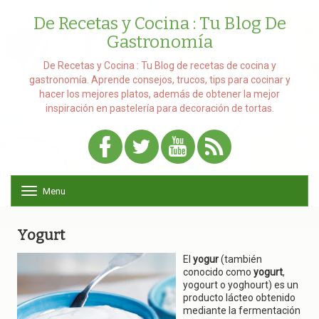
De Recetas y Cocina : Tu Blog De
Gastronomía
De Recetas y Cocina : Tu Blog de recetas de cocina y
gastronomía. Aprende consejos, trucos, tips para cocinar y
hacer los mejores platos, además de obtener la mejor
inspiración en pastelería para decoración de tortas.
Menu
T
o
g
g
Yogurt
l
e
El
yogur
(también
n
conocido como
yogurt
,
a
yogourt o yoghourt) es un
v
producto lácteo obtenido
i
mediante la fermentación