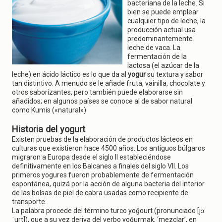
g
bacteriana de la leche. Si
a
bien se puede emplear
t
cualquier tipo de leche, la
i
producción actual usa
o
predominantemente
n
leche de vaca. La
fermentación de la
lactosa (el azúcar de la
leche) en ácido láctico es lo que da al
yogur
su textura y sabor
tan distintivo. A menudo se le añade fruta, vainilla, chocolate y
otros saborizantes, pero también puede elaborarse sin
añadidos; en algunos países se conoce al de sabor natural
como Kumis («natural»)
Historia del yogurt
Existen pruebas de la elaboración de productos lácteos en
culturas que existieron hace 4500 años. Los antiguos búlgaros
migraron a Europa desde el siglo II estableciéndose
definitivamente en los Balcanes a finales del siglo VII. Los
primeros yogures fueron probablemente de fermentación
espontánea, quizá por la acción de alguna bacteria del interior
de las bolsas de piel de cabra usadas como recipiente de
transporte.
La palabra procede del término turco yoğourt (pronunciado [jɔ:
ˈurt]), que a su vez deriva del verbo yoğurmak, ‘mezclar’, en