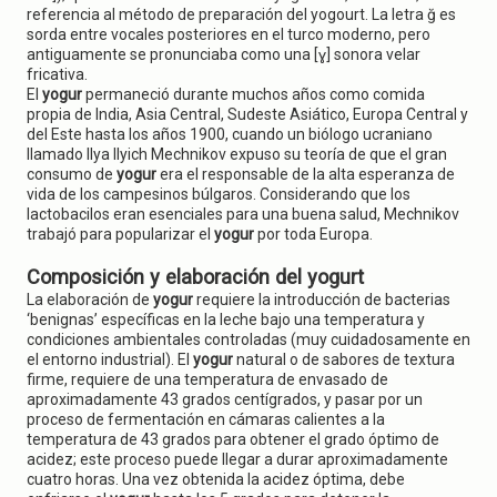
referencia al método de preparación del yogourt. La letra ğ es
sorda entre vocales posteriores en el turco moderno, pero
antiguamente se pronunciaba como una [ɣ] sonora velar
fricativa.
El
yogur
permaneció durante muchos años como comida
propia de India, Asia Central, Sudeste Asiático, Europa Central y
del Este hasta los años 1900, cuando un biólogo ucraniano
llamado Ilya Ilyich Mechnikov expuso su teoría de que el gran
consumo de
yogur
era el responsable de la alta esperanza de
vida de los campesinos búlgaros. Considerando que los
lactobacilos eran esenciales para una buena salud, Mechnikov
trabajó para popularizar el
yogur
por toda Europa.
Composición y elaboración del yogurt
La elaboración de
yogur
requiere la introducción de bacterias
‘benignas’ específicas en la leche bajo una temperatura y
condiciones ambientales controladas (muy cuidadosamente en
el entorno industrial). El
yogur
natural o de sabores de textura
firme, requiere de una temperatura de envasado de
aproximadamente 43 grados centígrados, y pasar por un
proceso de fermentación en cámaras calientes a la
temperatura de 43 grados para obtener el grado óptimo de
acidez; este proceso puede llegar a durar aproximadamente
cuatro horas. Una vez obtenida la acidez óptima, debe