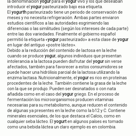
la denominación
yogur
para el
yogur
vivo y los que deseaban
introducir el
yogur
pasteurizado bajo esa etiqueta.
El
yogurth
pasteurizado tiene un periodo de conservación de
meses y no necesita refrigeración. Ambas partes enviaron
estudios científicos a las autoridades esgrimiendo las
diferencias o las similitudes (según los intereses de cada parte)
entre las dos variedades. Finalmente el gobierno español
permitió la etiqueta «
yogur
pasteurizado» a esta clase de
yogur
en lugar del antiguo «postre lácteo».
Debido a la reducción del contenido de lactosa en la leche
cuando se produce
yogur
, algunos individuos que presentan
intolerancia a la lactosa pueden disfrutar del
yogur
sin verse
afectados, también para favorecer a estos consumidores se
puede hacer una hidrólisis parcial de la lactosa utilizando la
enzima lactasa. Nutricionalmente, el
yogur
es rico en proteínas
procedentes de la leche. También contiene la grasa de la leche
con la que se produjo. Pueden ser desnatados o con nata
añadida como en el caso del
yogur
griego. En el proceso de
fermentación los microorganismos producen vitaminas
necesarias para su metabolismo, aunque reducen el contenido
de algunas ya presentes en la leche como la b12 y C. Contiene
minerales esenciales, de los que destaca el Calcio, como en
cualquier seba lácteo. El
yogurt
en algunos países es tomado
como una bebida láctea un claro ejemplo es en colombia.