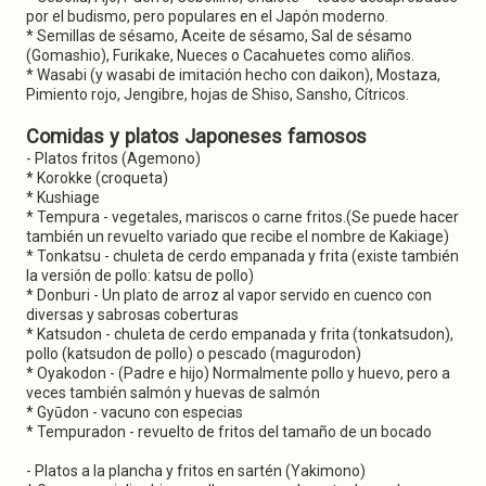
por el budismo, pero populares en el Japón moderno.
* Semillas de sésamo, Aceite de sésamo, Sal de sésamo
(Gomashio), Furikake, Nueces o Cacahuetes como aliños.
* Wasabi (y wasabi de imitación hecho con daikon), Mostaza,
Pimiento rojo, Jengibre, hojas de Shiso, Sansho, Cítricos.
Comidas y platos Japoneses famosos
- Platos fritos (Agemono)
* Korokke (croqueta)
* Kushiage
* Tempura - vegetales, mariscos o carne fritos.(Se puede hacer
también un revuelto variado que recibe el nombre de Kakiage)
* Tonkatsu - chuleta de cerdo empanada y frita (existe también
la versión de pollo: katsu de pollo)
* Donburi - Un plato de arroz al vapor servido en cuenco con
diversas y sabrosas coberturas
* Katsudon - chuleta de cerdo empanada y frita (tonkatsudon),
pollo (katsudon de pollo) o pescado (magurodon)
* Oyakodon - (Padre e hijo) Normalmente pollo y huevo, pero a
veces también salmón y huevas de salmón
* Gyūdon - vacuno con especias
* Tempuradon - revuelto de fritos del tamaño de un bocado
- Platos a la plancha y fritos en sartén (Yakimono)