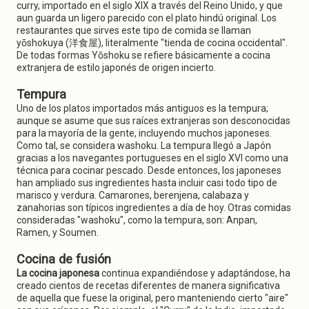
curry, importado en el siglo XIX a través del Reino Unido, y que
aun guarda un ligero parecido con el plato hindú original. Los
restaurantes que sirves este tipo de comida se llaman
yōshokuya (洋食屋), literalmente "tienda de cocina occidental".
De todas formas Yōshoku se refiere básicamente a cocina
extranjera de estilo japonés de origen incierto.
Tempura
Uno de los platos importados más antiguos es la tempura;
aunque se asume que sus raíces extranjeras son desconocidas
para la mayoría de la gente, incluyendo muchos japoneses.
Como tal, se considera washoku. La tempura llegó a Japón
gracias a los navegantes portugueses en el siglo XVI como una
técnica para cocinar pescado. Desde entonces, los japoneses
han ampliado sus ingredientes hasta incluir casi todo tipo de
marisco y verdura. Camarones, berenjena, calabaza y
zanahorias son típicos ingredientes a día de hoy. Otras comidas
consideradas "washoku", como la tempura, son: Anpan,
Ramen, y Soumen.
Cocina de fusión
La cocina japonesa
continua expandiéndose y adaptándose, ha
creado cientos de recetas diferentes de manera significativa
de aquella que fuese la original, pero manteniendo cierto "aire"