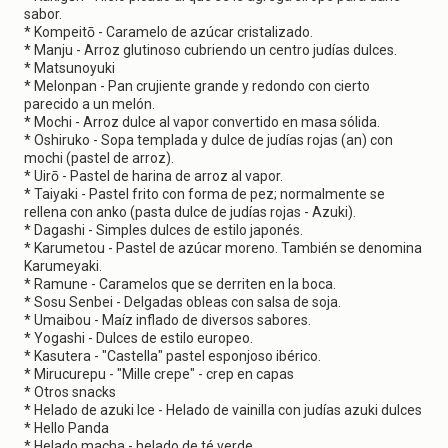
sabor.
* Kompeitō - Caramelo de azúcar cristalizado.
* Manju - Arroz glutinoso cubriendo un centro judías dulces.
* Matsunoyuki
* Melonpan - Pan crujiente grande y redondo con cierto
parecido a un melón.
* Mochi - Arroz dulce al vapor convertido en masa sólida.
* Oshiruko - Sopa templada y dulce de judías rojas (an) con
mochi (pastel de arroz).
* Uirō - Pastel de harina de arroz al vapor.
* Taiyaki - Pastel frito con forma de pez; normalmente se
rellena con anko (pasta dulce de judías rojas - Azuki).
* Dagashi - Simples dulces de estilo japonés.
* Karumetou - Pastel de azúcar moreno. También se denomina
Karumeyaki.
* Ramune - Caramelos que se derriten en la boca.
* Sosu Senbei - Delgadas obleas con salsa de soja.
* Umaibou - Maíz inflado de diversos sabores.
* Yogashi - Dulces de estilo europeo.
* Kasutera - "Castella" pastel esponjoso ibérico.
* Mirucurepu - "Mille crepe" - crep en capas
* Otros snacks
* Helado de azuki Ice - Helado de vainilla con judías azuki dulces
* Hello Panda
* Helado macha - helado de té verde