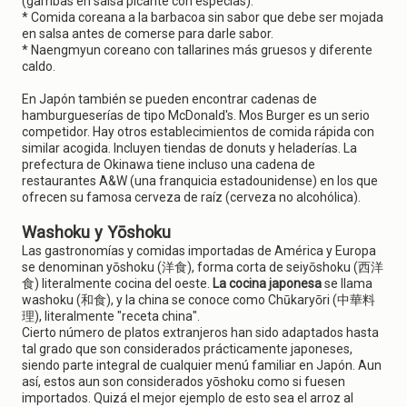
(gambas en salsa picante con especias).
* Comida coreana a la barbacoa sin sabor que debe ser mojada
en salsa antes de comerse para darle sabor.
* Naengmyun coreano con tallarines más gruesos y diferente
caldo.
En Japón también se pueden encontrar cadenas de
hamburgueserías de tipo McDonald's. Mos Burger es un serio
competidor. Hay otros establecimientos de comida rápida con
similar acogida. Incluyen tiendas de donuts y heladerías. La
prefectura de Okinawa tiene incluso una cadena de
restaurantes A&W (una franquicia estadounidense) en los que
ofrecen su famosa cerveza de raíz (cerveza no alcohólica).
Washoku y Yōshoku
Las gastronomías y comidas importadas de América y Europa
se denominan yōshoku (洋食), forma corta de seiyōshoku (西洋
食) literalmente cocina del oeste.
La cocina japonesa
se llama
washoku (和食), y la china se conoce como Chūkaryōri (中華料
理), literalmente "receta china".
Cierto número de platos extranjeros han sido adaptados hasta
tal grado que son considerados prácticamente japoneses,
siendo parte integral de cualquier menú familiar en Japón. Aun
así, estos aun son considerados yōshoku como si fuesen
importados. Quizá el mejor ejemplo de esto sea el arroz al