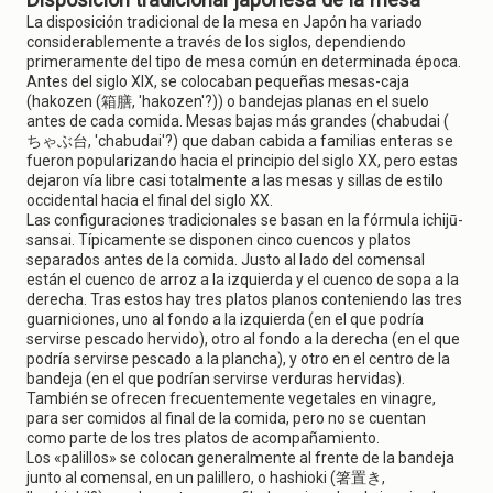
La disposición tradicional de la mesa en Japón ha variado
considerablemente a través de los siglos, dependiendo
primeramente del tipo de mesa común en determinada época.
Antes del siglo XIX, se colocaban pequeñas mesas-caja
(hakozen (箱膳, 'hakozen'?)) o bandejas planas en el suelo
antes de cada comida. Mesas bajas más grandes (chabudai (
ちゃぶ台, 'chabudai'?) que daban cabida a familias enteras se
fueron popularizando hacia el principio del siglo XX, pero estas
dejaron vía libre casi totalmente a las mesas y sillas de estilo
occidental hacia el final del siglo XX.
Las configuraciones tradicionales se basan en la fórmula ichijū-
sansai. Típicamente se disponen cinco cuencos y platos
separados antes de la comida. Justo al lado del comensal
están el cuenco de arroz a la izquierda y el cuenco de sopa a la
derecha. Tras estos hay tres platos planos conteniendo las tres
guarniciones, uno al fondo a la izquierda (en el que podría
servirse pescado hervido), otro al fondo a la derecha (en el que
podría servirse pescado a la plancha), y otro en el centro de la
bandeja (en el que podrían servirse verduras hervidas).
También se ofrecen frecuentemente vegetales en vinagre,
para ser comidos al final de la comida, pero no se cuentan
como parte de los tres platos de acompañamiento.
Los «palillos» se colocan generalmente al frente de la bandeja
junto al comensal, en un palillero, o hashioki (箸置き,