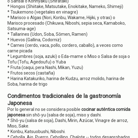
o Sansai o Konnyaku (Shirataki)
* Hongos (Shiitake, Matsutake, Enokitake, Nameko, Shimeji)
* Tsukemono (vegetales en vinagre)
* Marisco o Algas (Nori, Konbu, Wakame, Hijiki, y otras) o
Marisco procesado (Chikuwa, Niboshi, sepia seca, Kamaboko,
Satsuma-age)
* Tallarines (Udon, Soba, Sōmen, Ramen)
* Huevos (Gallina, Codorniz)
* Carnes (cerdo, vaca, pollo, cordero, caballo), a veces como
carne picada
* Legumbres (soja, azuki) o Eda-mame o Miso o Salsa de soja o
Tofu (Tofu, Agedoufu) o Yuba
* Fruta (caqui, pera Nashi, Mikan, Yuzu)
* Frutos secos (castaña)
* Harina Katakuriko, harina de Kudzu, arroz molido, harina de
Soba, harina de trigo
Condimentos tradicionales de la gastronomía
Japonesa
Por lo general no se considera posible
cocinar auténtica comida
japonesa
sin shō-yu (salsa de soja), miso y dashi.
* Shō-yu (salsa de soja), Dashi, Mirin, Azúcar, Vinagre de arroz,
Miso, Sake.
* Konbu, Katsuobushi, Niboshi.
* Cebolla, Ajo, Puerro, Cebollino, Chalote -- todos desaprobados