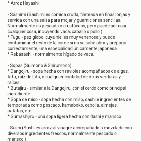
* Arroz Hayashi
- Sashimi (Sashimi es comida cruda, fileteada en finas lonjas y
servida con una salsa para mojar y guarniciones sencillas.
Normalmente es pescado o crustáceos, pero puede ser casi
cualquier cosa, incluyendo vaca, caballo o pollo.)
* Fugu - pez globo, cuya hiel es muy venenosa y puede
contaminar el resto de la carne si no se sabe abrir y preparar
correctamente, una especialidad únicamente japonesa
* Rebasashi - normalmente hígado de vaca.
- Sopas (Suimono & Shirumono)
* Dangojiru - sopa hecha con ravioles acompañados de algas,
tofu, raíz de loto, o cualquier cantidad de otras verduras y
raíces.
* Butajiru - similar a la Dangojiru, con el cerdo como principal
ingrediente
* Sopa de miso - sopa hecha con miso, dashi e ingredientes de
temporada como pescado, kamaboko, cebolla, almejas,
patatas, etc.
* Sumashijiru - una sopa ligera hecha con dashi y marisco
- Sushi (Sushi es arroz al vinagre acompañado o mezclado con
diversos ingredientes frescos, normalmente pescado o
marisco.)