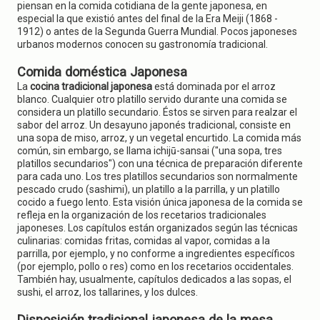
piensan en la comida cotidiana de la gente japonesa, en
especial la que existió antes del final de la Era Meiji (1868 -
1912) o antes de la Segunda Guerra Mundial. Pocos japoneses
urbanos modernos conocen su gastronomía tradicional.
Comida doméstica Japonesa
La
cocina tradicional japonesa
está dominada por el arroz
blanco. Cualquier otro platillo servido durante una comida se
considera un platillo secundario. Éstos se sirven para realzar el
sabor del arroz. Un desayuno japonés tradicional, consiste en
una sopa de miso, arroz, y un vegetal encurtido. La comida más
común, sin embargo, se llama ichijū-sansai ("una sopa, tres
platillos secundarios") con una técnica de preparación diferente
para cada uno. Los tres platillos secundarios son normalmente
pescado crudo (sashimi), un platillo a la parrilla, y un platillo
cocido a fuego lento. Esta visión única japonesa de la comida se
refleja en la organización de los recetarios tradicionales
japoneses. Los capítulos están organizados según las técnicas
culinarias: comidas fritas, comidas al vapor, comidas a la
parrilla, por ejemplo, y no conforme a ingredientes específicos
(por ejemplo, pollo o res) como en los recetarios occidentales.
También hay, usualmente, capítulos dedicados a las sopas, el
sushi, el arroz, los tallarines, y los dulces.
Disposición tradicional japonesa de la mesa