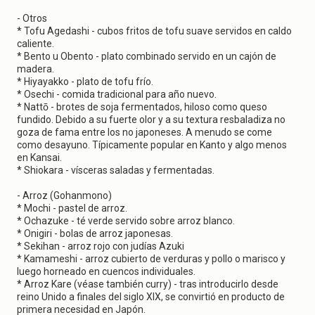
- Otros
* Tofu Agedashi - cubos fritos de tofu suave servidos en caldo
caliente.
* Bento u Obento - plato combinado servido en un cajón de
madera.
* Hiyayakko - plato de tofu frío.
* Osechi - comida tradicional para año nuevo.
* Nattō - brotes de soja fermentados, hiloso como queso
fundido. Debido a su fuerte olor y a su textura resbaladiza no
goza de fama entre los no japoneses. A menudo se come
como desayuno. Típicamente popular en Kanto y algo menos
en Kansai.
* Shiokara - vísceras saladas y fermentadas.
- Arroz (Gohanmono)
* Mochi - pastel de arroz.
* Ochazuke - té verde servido sobre arroz blanco.
* Onigiri - bolas de arroz japonesas.
* Sekihan - arroz rojo con judías Azuki
* Kamameshi - arroz cubierto de verduras y pollo o marisco y
luego horneado en cuencos individuales.
* Arroz Kare (véase también curry) - tras introducirlo desde
reino Unido a finales del siglo XIX, se convirtió en producto de
primera necesidad en Japón.