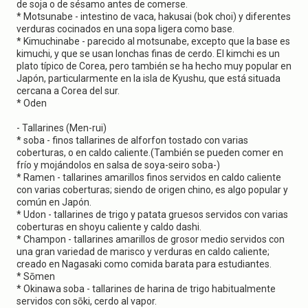
de soja o de sésamo antes de comerse.
* Motsunabe - intestino de vaca, hakusai (bok choi) y diferentes
verduras cocinados en una sopa ligera como base.
* Kimuchinabe - parecido al motsunabe, excepto que la base es
kimuchi, y que se usan lonchas finas de cerdo. El kimchi es un
plato típico de Corea, pero también se ha hecho muy popular en
Japón, particularmente en la isla de Kyushu, que está situada
cercana a Corea del sur.
* Oden
- Tallarines (Men-rui)
* soba - finos tallarines de alforfon tostado con varias
coberturas, o en caldo caliente.(También se pueden comer en
frío y mojándolos en salsa de soya-seiro soba-)
* Ramen - tallarines amarillos finos servidos en caldo caliente
con varias coberturas; siendo de origen chino, es algo popular y
común en Japón.
* Udon - tallarines de trigo y patata gruesos servidos con varias
coberturas en shoyu caliente y caldo dashi.
* Champon - tallarines amarillos de grosor medio servidos con
una gran variedad de marisco y verduras en caldo caliente;
creado en Nagasaki como comida barata para estudiantes.
* Sōmen
* Okinawa soba - tallarines de harina de trigo habitualmente
servidos con sōki, cerdo al vapor.