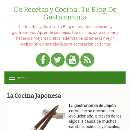
De Recetas y Cocina : Tu Blog De
Gastronomía
De Recetas y Cocina : Tu Blog de recetas de cocina y
gastronomía. Aprende consejos, trucos, tips para cocinar y
hacer los mejores platos, además de obtener la mejor
inspiración en pastelería para decoración de tortas.
Menu
T
o
g
g
La Cocina Japonesa
l
e
La
gastronomía de Japón
n
como cocina nacional ha
a
evolucionado, a través de los
v
siglos, a causa de muchos
i
cambios políticos y sociales,