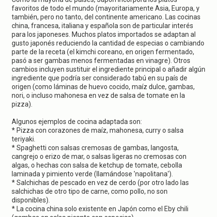
favoritos de todo el mundo (mayoritariamente Asia, Europa, y
también, pero no tanto, del continente americano. Las cocinas
china, francesa, italiana y española son de particular interés
para los japoneses. Muchos platos importados se adaptan al
gusto japonés reduciendo la cantidad de especias o cambiando
parte de la receta (el kimchi coreano, en origen fermentado,
pasó a ser gambas menos fermentadas en vinagre). Otros
cambios incluyen sustituir el ingrediente principal o añadir algún
ingrediente que podría ser considerado tabú en su país de
origen (como láminas de huevo cocido, maíz dulce, gambas,
nori, o incluso mahonesa en vez de salsa de tomate en la
pizza).
Algunos ejemplos de cocina adaptada son:
* Pizza con corazones de maíz, mahonesa, curry o salsa
teriyaki.
* Spaghetti con salsas cremosas de gambas, langosta,
cangrejo o erizo de mar, o salsas ligeras no cremosas con
algas, o hechas con salsa de ketchup de tomate, cebolla
laminada y pimiento verde (llamándose 'napolitana').
* Salchichas de pescado en vez de cerdo (por otro lado las
salchichas de otro tipo de carne, como pollo, no son
disponibles).
* La cocina china solo existente en Japón como el Eby chili