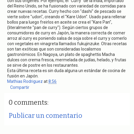
con sus orígenes. Por ejemplo, el "Curry" de la India, importado
del Reino Unido, se ha fusionado con variedad de comidas para
crear nuevas recetas. Curry hecho con "dashi" de pescado se
vierte sobre "udon", creando el "Kare Udon". Usado para rellenar
bollos para luego freirlos en aceite se crea el "Kare Pan",
(literalmente "pan de curry"). Según ciertos grupos de
consumidores de curry en Japón, la manera correcta de comer
arroz al curry es poniendo salsa de soja sobre el curry y comerlo
con vegetales en vinagreta llamados fukujinzuke. Otras recetas
son tan exóticas que son consideradas localismos
gastronómicos. En Nagoya, un plato de spaghettis Macha
dulces con crema fresca, mermelada de judías, helado, y frutas
se sirve de postre en los restaurantes.
Esta última receta es sin duda alguna un estándar de cocina de
fusión en Japón.
Mathias Rodriguez
at
8:56
Compartir
0 comments:
Publicar un comentario