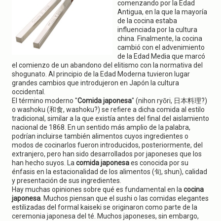
g
comenzando por la Edad
a
Antigua, en la que la mayoría
t
de la cocina estaba
i
influenciada por la cultura
o
china. Finalmente, la cocina
n
cambió con el advenimiento
de la Edad Media que marcó
el comienzo de un abandono del elitismo con la normativa del
shogunato. Al principio de la Edad Moderna tuvieron lugar
grandes cambios que introdujeron en Japón la cultura
occidental.
El término moderno "
Comida japonesa
" (nihon ryōri, 日本料理?)
o washoku (和食, washoku?) se refiere a dicha comida al estilo
tradicional, similar a la que existía antes del final del aislamiento
nacional de 1868. En un sentido más amplio de la palabra,
podrían incluirse también alimentos cuyos ingredientes o
modos de cocinarlos fueron introducidos, posteriormente, del
extranjero, pero han sido desarrollados por japoneses que los
han hecho suyos. La
comida japonesa
es conocida por su
énfasis en la estacionalidad de los alimentos (旬, shun), calidad
y presentación de sus ingredientes.
Hay muchas opiniones sobre qué es fundamental en la
cocina
japonesa
. Muchos piensan que el sushi o las comidas elegantes
estilizadas del formal kaiseki se originaron como parte de la
ceremonia japonesa del té. Muchos japoneses, sin embargo,