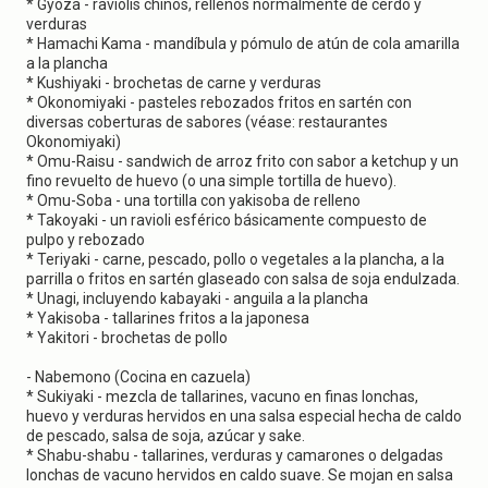
* Gyoza - raviolis chinos, rellenos normalmente de cerdo y
verduras
* Hamachi Kama - mandíbula y pómulo de atún de cola amarilla
a la plancha
* Kushiyaki - brochetas de carne y verduras
* Okonomiyaki - pasteles rebozados fritos en sartén con
diversas coberturas de sabores (véase: restaurantes
Okonomiyaki)
* Omu-Raisu - sandwich de arroz frito con sabor a ketchup y un
fino revuelto de huevo (o una simple tortilla de huevo).
* Omu-Soba - una tortilla con yakisoba de relleno
* Takoyaki - un ravioli esférico básicamente compuesto de
pulpo y rebozado
* Teriyaki - carne, pescado, pollo o vegetales a la plancha, a la
parrilla o fritos en sartén glaseado con salsa de soja endulzada.
* Unagi, incluyendo kabayaki - anguila a la plancha
* Yakisoba - tallarines fritos a la japonesa
* Yakitori - brochetas de pollo
- Nabemono (Cocina en cazuela)
* Sukiyaki - mezcla de tallarines, vacuno en finas lonchas,
huevo y verduras hervidos en una salsa especial hecha de caldo
de pescado, salsa de soja, azúcar y sake.
* Shabu-shabu - tallarines, verduras y camarones o delgadas
lonchas de vacuno hervidos en caldo suave. Se mojan en salsa