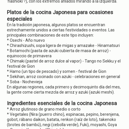
'hashioki'?), con los extremos afilados mirando a la izquierda.
Platos de la cocina Japonesa para ocasiones
especiales
En la tradición japonesa, algunos platos se encuentran
estrechamente unidos a ciertas festividades o eventos. Las
principales combinaciones de este tipo incluyen:
* Osechi - Año nuevo
* Chirashizushi, sopa ligera de migas y amazake - Hinamatsuri
* Botamochi (pasta de azuki cubierta de masa de arroz) -
equinoccio de primavera
* Chimaki (pastel de arroz dulce al vapor) - Tango no Sekku y el
festival de Gion
* Hamo (un tipo de pescado) y somen - festival de Gion
* Sekihan, arroz cocinado con azuki - celebraciones en general
* Soba - Nochevieja
En algunas regiones, cada primero y decimoquinto día del mes,
la gente come cierta mezcla de arroz y azuki (azuki meshi).
Ingredientes esenciales de la cocina Japonesa
* Arroz glutinoso de grano medio o corto
* Vegetales (Nira (puerro chino), espinacas, pepino, berenjena,
gobot, rábano daikon, batata, renkon (raíz de loto), takenoko
(brotes de bambú), negi (cebolla verde), Fuki), moyashi, Goya