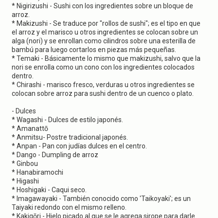
* Nigirizushi - Sushi con los ingredientes sobre un bloque de
arroz.
* Makizushi - Se traduce por "rollos de sushi"; es el tipo en que
el arroz y el marisco u otros ingredientes se colocan sobre un
alga (nori) y se enrollan como cilindros sobre una esterilla de
bambú para luego cortarlos en piezas más pequeñas.
* Temaki - Básicamente lo mismo que makizushi, salvo que la
nori se enrolla como un cono con los ingredientes colocados
dentro.
* Chirashi - marisco fresco, verduras u otros ingredientes se
colocan sobre arroz para sushi dentro de un cuenco o plato.
- Dulces
* Wagashi - Dulces de estilo japonés.
* Amanattō
* Anmitsu- Postre tradicional japonés.
* Anpan - Pan con judías dulces en el centro.
* Dango - Dumpling de arroz
* Ginbou
* Hanabiramochi
* Higashi
* Hoshigaki - Caqui seco.
* Imagawayaki - También conocido como 'Taikoyaki'; es un
Taiyaki redondo con el mismo relleno.
* Kakigōri - Hielo picado al que se le agrega sirope para darle