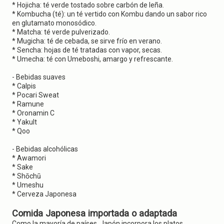
* Hojicha: té verde tostado sobre carbón de leña.
* Kombucha (té): un té vertido con Kombu dando un sabor rico
en glutamato monosódico.
* Matcha: té verde pulverizado.
* Mugicha: té de cebada, se sirve frío en verano.
* Sencha: hojas de té tratadas con vapor, secas.
* Umecha: té con Umeboshi, amargo y refrescante.
- Bebidas suaves
* Calpis
* Pocari Sweat
* Ramune
* Oronamin C
* Yakult
* Qoo
- Bebidas alcohólicas
* Awamori
* Sake
* Shōchū
* Umeshu
* Cerveza Japonesa
Comida Japonesa importada o adaptada
Como la mayoría de países, Japón incorpora los platos