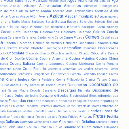
Ajo
Agua
Aceto Balsámico
Aderezos
Ají
ga
Afrodisíacos
Ahorro
Ají Catalán
Alimentación
Alimentos
arras
Alcaucil
Alfajores
Alimentos transgénicos
Apio
ón de maíz
Amor
Ananá
Amish
Anchoas
Anís
Antioxidantes
Aperitivos
Azúcar
Azúcar Impalpable
Arte
Atún
Avena
Arvejas
Asado
Azúcar moreno
Banana
Baño María
Batata
Belleza
Barbacoa
Barbie
Batidora
Bavaroise
Bebidas
Bizcochuelo
Boniato
Bouquet Garni
Brandy
nato
Bifes de nalga
Bombones
Cacao
Caldos
Canela
Café
Calabacín
Calabacines
Calabaza
Calamar
Carnes
Carne Picada
aracú
Caramelo
Caramelos
Cardamomo
Cardo
Castañas de
la
Cebolla Colorada
Cebolla de Verdeo
Cebolleta
Cebollitas
Celiacos
Cena
Champiñon
zas
Chalote
Cheesecakes
Cerveza
Ceviche
Champagne
Chauchas
Chocolate
oclo
Ciboulette
Chocolate Blanco
Chocolate en Polvo
Chorizo
Ciencia
Cocina
 de Olor
Cocina Argentina
Cocina Asiatica
Cocina China
Cocción
Cocina Italiana
Cocina Japonesa
Cocina Mexicana
ancesa
Cocina Peruana
Coco Rallado
ocinero
Coco
Coctelería
Cointreau
Col
Coliflor
Colorante
Comer
Conservas
ndimentos
Confitados
Congelados
Cordero
Coriandro
Corvina
Crema
he
Crema Inglesa
Crema Pastelera
Crema Philadelphia
Cremor Tartaro
Crepes
Decoracion de
Decoración
Curry
Curiosidades
Cursos de Cocina
Datiles
Descargas
Diccionario de
Glacé Salsas Madre
Deporte
Desayuno
Diamalta
e-Books
Dulce de leche
Durazno
Electricidad
Electrodomésticos
hll
Donas
Ensaladas
Entradas
Escalonia
Escarola
España
Espárragos
atados
Espagueti
Extracto de
Estrellas Michelin
Etchalotte
Eventos
Extracto de Carne
Extracto de Malta
Fondos
Fotos de
cula
Fiambres
Flork
Fiestas
Filadelfia
Finas Hierbas
Fondeu
Frutas
Frituras
Frutilla
Fresa
ngélico
Frases de humor
Freidora de aire
Frijoles
Galletas
Gastronomía
Gelatina
Gambas
ego
Garbanzos
Gasto
Glucosa
Gordon
Guarnición
Guarniciones
a de Cerdo
Grasa Vacuna
Grenatina
Grillos
Guayabas