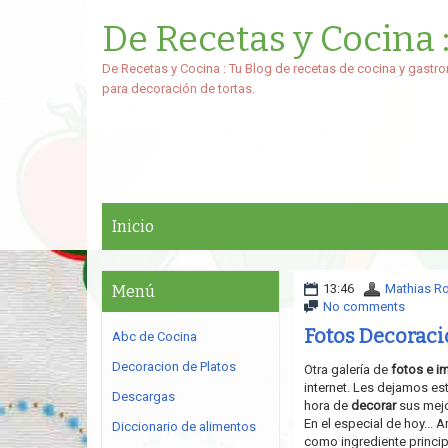
De Recetas y Cocina 
De Recetas y Cocina : Tu Blog de recetas de cocina y gastro
para decoración de tortas.
Inicio
13:46
Mathias R
Menú
No comments
Fotos Decoració
Abc de Cocina
Decoracion de Platos
Otra galería de
fotos e i
internet. Les dejamos est
Descargas
hora de
decorar
sus mejo
En el especial de hoy... 
Diccionario de alimentos
como ingrediente principa