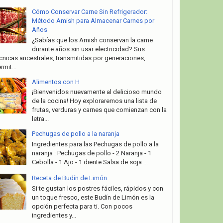
Cómo Conservar Carne Sin Refrigerador:
Método Amish para Almacenar Carnes por
Años
¿Sabías que los Amish conservan la carne
durante años sin usar electricidad? Sus
cnicas ancestrales, transmitidas por generaciones,
rmit...
Alimentos con H
¡Bienvenidos nuevamente al delicioso mundo
de la cocina! Hoy exploraremos una lista de
frutas, verduras y carnes que comienzan con la
letra...
Pechugas de pollo a la naranja
Ingredientes para las Pechugas de pollo a la
naranja : Pechugas de pollo - 2 Naranja - 1
Cebolla - 1 Ajo - 1 diente Salsa de soja ...
Receta de Budín de Limón
Si te gustan los postres fáciles, rápidos y con
un toque fresco, este Budín de Limón es la
opción perfecta para ti. Con pocos
ingredientes y...