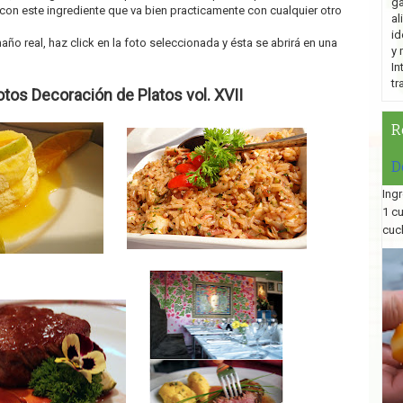
ga
con este ingrediente que va bien practicamente con cualquier otro
al
id
año real, haz click en la foto seleccionada y ésta se abrirá en una
y 
In
tr
otos Decoración de Platos vol. XVII
R
D
Ingr
1 c
cuc