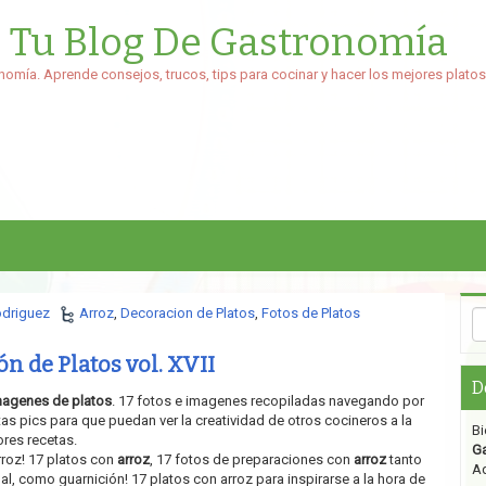
: Tu Blog De Gastronomía
nomía. Aprende consejos, trucos, tips para cocinar y hacer los mejores platos
odriguez
Arroz
,
Decoracion de Platos
,
Fotos de Platos
n de Platos vol. XVII
D
magenes de platos
. 17 fotos e imagenes recopiladas navegando por
as pics para que puedan ver la creatividad de otros cocineros a la
Bi
res recetas.
G
Arroz! 17 platos con
arroz
, 17 fotos de preparaciones con
arroz
tanto
Aq
l, como guarnición! 17 platos con arroz para inspirarse a la hora de