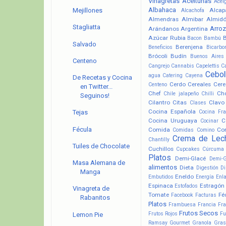
Vinagretas
Aceitunas
Acel
Albahaca
Alcap
Mejillones
Alcachofa
Almendras
Almibar
Almid
Stagliatta
Arroz
Arándanos
Argentina
Azúcar Rubia
Bacon
Bambú
Salvado
Berenjena
Beneficios
Bicarbo
Brócoli
Budín
Buenos Aires
Centeno
Cangrejo
Cannabis
Capelettis
C
Cebol
agua
Catering
Cayena
De Recetas y Cocina
Cerdo
Cereales
Cere
Centeno
en Twitter...
Chef
Ch
Chile jalapeño
Chilli
Seguinos!
Cilantro
Citas
Clavo
Clases
Cocina Española
Cocina Fr
Tejas
Cocina Uruguaya
C
Cocinar
Fécula
Comida
Co
Comidas
Comino
Crema de Lec
Chantilly
Tuiles de Chocolate
Cuchillos
Cupcakes
Cúrcuma
Platos
Demi-Glacé
Demi-
Masa Alemana de
alimentos
Dieta
Digestión
Di
Manga
Eneldo
Embutidos
Energía
Enl
Espinaca
Estragón
Estofados
Vinagreta de
Tomate
Fé
Facebook
Facturas
Rabanitos
Platos
Frambuesa
Francia
Fra
Frutos Secos
Frutos Rojos
Fu
Lemon Pie
Ramsay
Gourmet
Granola
Gras