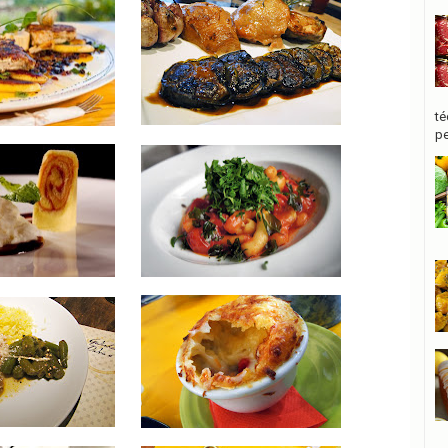
té
pe