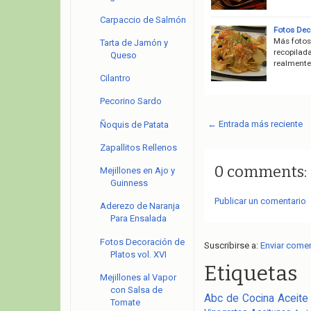
Carpaccio de Salmón
Fotos Deco
Más fotos
Tarta de Jamón y
recopilad
Queso
realmente
Cilantro
Pecorino Sardo
← Entrada más reciente
Ñoquis de Patata
Zapallitos Rellenos
0 comments:
Mejillones en Ajo y
Guinness
Publicar un comentario
Aderezo de Naranja
Para Ensalada
Fotos Decoración de
Suscribirse a:
Enviar come
Platos vol. XVI
Etiquetas
Mejillones al Vapor
con Salsa de
Abc de Cocina
Aceite
Tomate