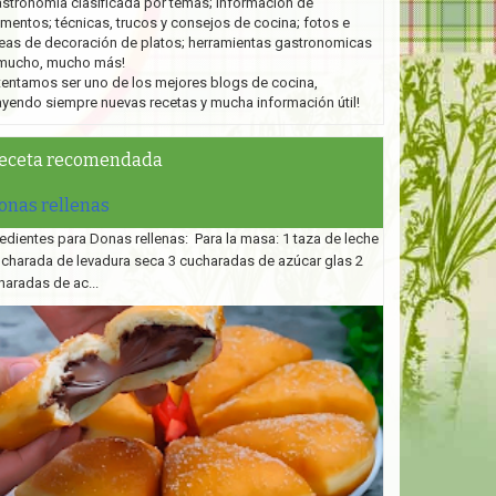
stronomía clasificada por temas; información de
imentos; técnicas, trucos y consejos de cocina; fotos e
eas de decoración de platos;
herramientas gastronomicas
mucho, mucho más!
tentamos ser uno de los mejores blogs de cocina,
ayendo siempre nuevas recetas y mucha información útil!
eceta recomendada
onas rellenas
edientes para Donas rellenas: Para la masa: 1 taza de leche
ucharada de levadura seca 3 cucharadas de azúcar glas 2
haradas de ac...