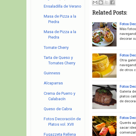
Ensaladilla de Verano
Related Posts:
Masa de Pizza a la
Piedra
Fotos Deco
Más fotos
Masa de Pizza a la
navegando
Piedra
decorar s
Tomate Cherry
Fotos Deco
Tarta de Queso y
Otra gale
Tomates Cherry
navegando
de otros c
Guinness
Alcaparras
Fotos Dec
Galería d
Crema de Puerro y
platos cal
Calabacín
de decora
Queso de Cabra
Fotos Deco
Fotos Decoración de
Querés ap
Platos vol. XVII
sacar idea
comenzale
Fugazzeta Rellena