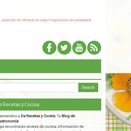
, además de obtener la mejor inspiración en pastelería
e Recetas y Cocina
envenidos a
De Recetas y Cocina
. Tu
Blog de
astronomía
!
uí encontrarás recetas de cocina; información de