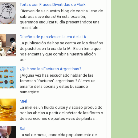
Tortas con Frases Divertidas de Flork
¡Bienvenidos a nuestro blog de cocina lleno de
sabrosas aventuras! En esta ocasión,
queremos endulzar tu día presentándote una
irresistible ...
Diseños de pasteles en la era de la IA
La publicación de hoy se centra en los diseños
de pasteles en la era de la IA . Es un tema que
nos encanta y que combina nuestra afición
por...
¿Qué son las Facturas Argentinas?
¿Alguna vez has escuchado hablar de las
famosas "facturas" argentinas ? Si eres un
amante de la cocina y estás buscando
sumergirte...
Miel
La miel es un fluido dulce y viscoso producido
por las abejas a partir del néctar de las flores o
de secreciones de partes vivas de plantas ...
Sal
La sal de mesa, conocida popularmente de