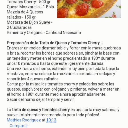
g
Tomates Cherry - 500 gr
a
Queso Mozzarella - 1 Bola
t
Mezcla de 4 Quesos
i
rallados - 150 gr
o
Mostaza de Dijon Suave -
n
2 Cucharadas
Pimienta y Orégano - Cantidad Necesaria
Preparación de la Tarta de Queso y Tomates Cherry :
Engrasar un molde desmontable y forrar con la masa quebrada
o brisa, recortar los bordes que sobresalen, pinchar la base con
un tenedor y meter en el horno precalentado a 180º durante
unos10 minutos o hasta que esté ligeramente dorada.
Una vez fuera del horno, extender muy bien por toda la base la
mostaza, encima colocar la mozzarella cortada en rodajas y
repartir los 4 quesos rallados.
Cortar por la mitad los tomates cherry y colocarlos sobre los
quesos, espolvorear con orégano y pimienta, volver a meter en
el horno a 180º durante media hora aproximadamente.
Sacar del horno dejar templar y servir.
La
tarta de queso y tomates cherry
es una tarta muy sabrosa y
suave, totalmente recomendada para todo público!
Mathias Rodriguez
at
10:13
Compartir