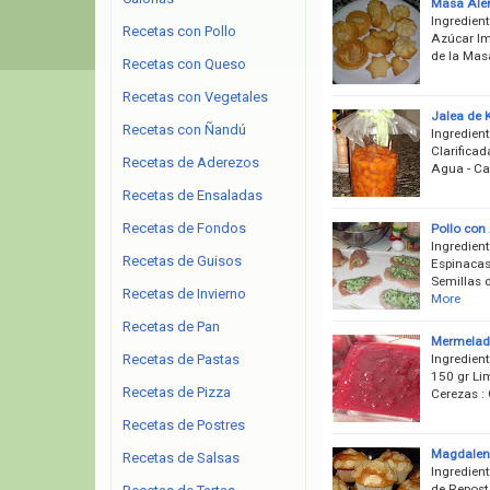
Masa Ale
Ingredien
Recetas con Pollo
Azúcar Im
de la Mas
Recetas con Queso
Recetas con Vegetales
Jalea de 
Recetas con Ñandú
Ingredient
Clarificad
Recetas de Aderezos
Agua - Ca
Recetas de Ensaladas
Recetas de Fondos
Pollo con
Ingredient
Recetas de Guisos
Espinacas
Semillas 
Recetas de Invierno
More
Recetas de Pan
Mermelad
Ingredien
Recetas de Pastas
150 gr Li
Recetas de Pizza
Cerezas : 
Recetas de Postres
Magdalen
Recetas de Salsas
Ingredien
de Reposte