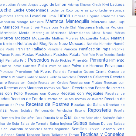
Jugo de Limón
Lacteos
bre
Kiwi
Judías Verdes
Juegos
Ketchup
Kinotos
Kirsch
Leche
Leche Condensada
Leche de Coco
Leche en polvo
Leche evaporada
Limón
Levadura
gumbres
Lentejas
Lima
Limpieza
Linguine
Lombarda
Lomo
Manteca
Mantequilla
Manzana
Mango
Mandarina
Manicura
Maquillaje
Mariscos
Mayonesa
a
Masa Briseé
Mascarpone
MasterChef
Medicina
Medicinal
Membrillo
Menta
Merengue
Merienda
Mermeladas
Mesa
Messi
México
Morrón
Mostaza
Naranja
Mozzarella
Muffins
Mujeres
Muzzarella
Nabos
Noticias del Blog
Nuez
Nuez Moscada
s
Noticias
Nutella
Ñandú
Nutrición
Pan
Pan Rallado
Panificación
Papa
Panceta
Paprika
eos
Paella
Panadería
Pastas
Pastelería
Pasteles
Patata
Pasas
Pascua
Paté
Pato
Pavo
Pecorino Sardo
Pescados
Pimienta
jil
Pimiento
Perifollo
Pickles
Pimentón
Perú
Pesto
Pollo
Polvo de Hornear
Polvo para
Platano
Platos Calientes
Polvo de Chile
Puerro
Provolone
Pure de Tomates
Queso Crema
Queso de
Provenzal
Pub
uesos
Recetas Calientes
Recetas
Rabanitos
Rábano
Rabas
Radicha
Radicheta
arne
Recetas con Frutas
Recetas con
Recetas con Conejo
Recetas con Cordero
os
Recetas con Mariscos
Recetas con Pescado
Recetas
Recetas con Ñandú
as con Pollo
Recetas con Vegetales
Recetas con Queso
Recetas de
ladas
Recetas de Fondos
Recetas de
Recetas de Guisos
Recetas de Invierno
Recetas de Postres
Recetas de Salsas
cetas de Pizza
Recetas de
Repostería
anas
Redes Sociales
Refrigeración
Remolacha
Repollo
Reseña
Sal
Romero
Rúcula
Salmón
Ron
Roquefort
Roux
Sake
Salame
Salchichas
Salsa
Salsas
lsa de Soja
Salsa de Tomate
Salsa Inglesa
Salsas Dulces
Salsas
Semillas
San Valentín
Sésamo
Sandwiches
Sartén
Seguridad
Servicio
Setas
Tecnicas y Consejos
Sopas
Sushi
Tabasco
Tallarines
Tartas
llo
Tacos