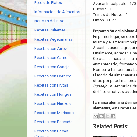
Fotos de Platos
Azúcar Impalpable - 170 
Huevos - 1
Informacion de Alimentos
Yemas de Huevo - 1
Limón - 50 gr
Noticias del Blog
Recetas Calientes
Preparación de la Masa 
En primer lugar, se debe
Recetas Vegetarianas
misma y el azúcar impal
A continuación, agregar e
Recetas con Arroz
Finalmente, agregar la h
Recetas con Carne
Colocar la masa en una m
enmantecado, formando d
Recetas con Conejo
Hornear a temperatura baj
El modo de almacenar es
Recetas con Cordero
otras por papel manteca
Recetas con Frutas
Consejo :
Al estirar los d
distintos motivos pueden
Recetas con Hongos
La
masa alemana de ma
Recetas con Huevos
alemanas
, esta receta e
Recetas con Mariscos
Recetas con Pescado
Related Posts:
Recetas con Pocas
Calorías