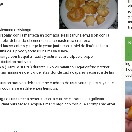
ga
gr
al
id
y 
In
tr
Alemana de Manga :
 trabajar con la manteca en pomada. Realizar una emulsión con la
pable, debiendo obtenerse una consistencia cremosa.
R
l huevo entero y luego la yema junto con la piel de limón rallada.
arina de a poco y formar una masa suave.
D
anga con boquilla rizada y estirar sobre silpac o papel
istintos motivos.
Ingr
a (150ºC a 180ºC) durante 15 o 20 minutos. Dejar enfriar y retirar.
1 c
tas masas es dentro de latas donde cada capa es separada de las
cuc
.
istintos motivos debe tenerse cuidado de usar varias placas, ya que
 cocinarse en diferentes tiempos.
nga
es una receta sencilla, con la cual se elaboran las
galletas
s ideal para tener siempre a mano algo rico con que acompañar el té!