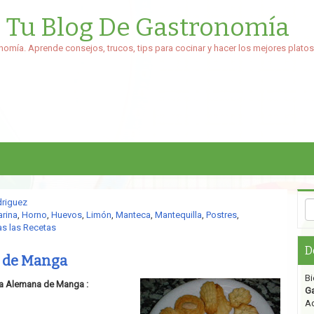
: Tu Blog De Gastronomía
nomía. Aprende consejos, trucos, tips para cocinar y hacer los mejores platos
driguez
rina
,
Horno
,
Huevos
,
Limón
,
Manteca
,
Mantequilla
,
Postres
,
s las Recetas
D
 de Manga
Bi
sa Alemana de Manga :
G
Aq