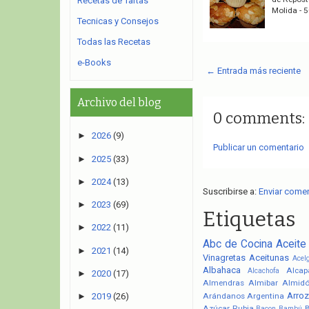
Recetas de Tartas
Molida - 
Tecnicas y Consejos
Todas las Recetas
e-Books
← Entrada más reciente
Archivo del blog
0 comments:
►
2026
(9)
Publicar un comentario
►
2025
(33)
►
2024
(13)
Suscribirse a:
Enviar come
►
2023
(69)
Etiquetas
►
2022
(11)
Abc de Cocina
Aceite
►
2021
(14)
Vinagretas
Aceitunas
Acel
Albahaca
Alcap
Alcachofa
►
2020
(17)
Almendras
Almibar
Almid
Arroz
Arándanos
Argentina
►
2019
(26)
Azúcar Rubia
Bacon
Bambú