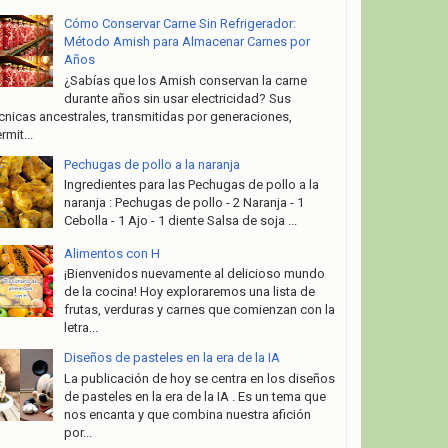
Cómo Conservar Carne Sin Refrigerador:
Método Amish para Almacenar Carnes por
Años
¿Sabías que los Amish conservan la carne
durante años sin usar electricidad? Sus
cnicas ancestrales, transmitidas por generaciones,
rmit...
Pechugas de pollo a la naranja
Ingredientes para las Pechugas de pollo a la
naranja : Pechugas de pollo - 2 Naranja - 1
Cebolla - 1 Ajo - 1 diente Salsa de soja ...
Alimentos con H
¡Bienvenidos nuevamente al delicioso mundo
de la cocina! Hoy exploraremos una lista de
frutas, verduras y carnes que comienzan con la
letra...
Diseños de pasteles en la era de la IA
La publicación de hoy se centra en los diseños
de pasteles en la era de la IA . Es un tema que
nos encanta y que combina nuestra afición
por...