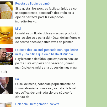
Receta de Budín de Limón
Si te gustan los postres fáciles, rápidos y con
un toque fresco, este Budín de Limón es la
opción perfecta para ti. Con pocos
ingredientes y...
Miel
La miel es un fluido dulce y viscoso producido
por las abejas a partir del néctar de las flores o
de secreciones de partes vivas de plantas ...
La dieta de Haaland: pescado noruego, leche,
miel y una rutina que viajó hasta el Mundial
Hay historias de fútbol que empiezan con una
pelota. Esta empieza con pescado , queso
marrón, leche, miel y una obsesión muy clara:
e Erli...
Sal
La sal de mesa, conocida popularmente de
forma abreviada como sal , se trata de la sal
específica denominada cloruro sódico (o
cloruro de ...
Heladera - Refrigerador - Nevera