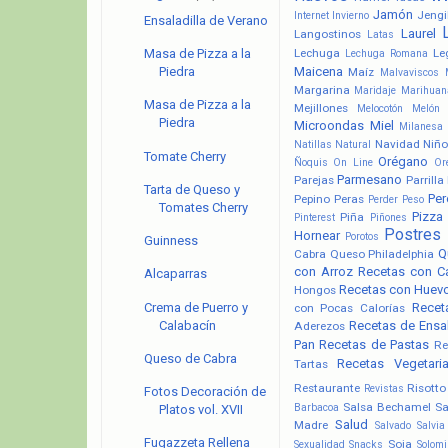
Jamón
Jengi
Internet
Invierno
Ensaladilla de Verano
Laurel
Langostinos
Latas
Lechuga
Le
Masa de Pizza a la
Lechuga Romana
Maicena
Piedra
Maíz
Malvaviscos
Margarina
Maridaje
Marihuan
Masa de Pizza a la
Mejillones
Melocotón
Melón
Piedra
Microondas
Miel
Milanesa
Navidad
Niño
Natillas
Natural
Tomate Cherry
Orégano
Ñoquis
On Line
Or
Parmesano
Parejas
Parrilla
Tarta de Queso y
Pere
Pepino
Peras
Perder Peso
Tomates Cherry
Pizza
Piña
Pinterest
Piñones
Postres
Hornear
Porotos
Guinness
Q
Cabra
Queso Philadelphia
con Arroz
Recetas con C
Alcaparras
Recetas con Huev
Hongos
Crema de Puerro y
Recet
con Pocas Calorías
Calabacín
Recetas de Ensa
Aderezos
Pan
Recetas de Pastas
Re
Queso de Cabra
Recetas Vegetari
Tartas
Restaurante
Risotto
Revistas
Fotos Decoración de
Salsa Bechamel
Sa
Barbacoa
Platos vol. XVII
Salud
Madre
Salvado
Salvia
Fugazzeta Rellena
Soja
Sexualidad
Snacks
Solomi