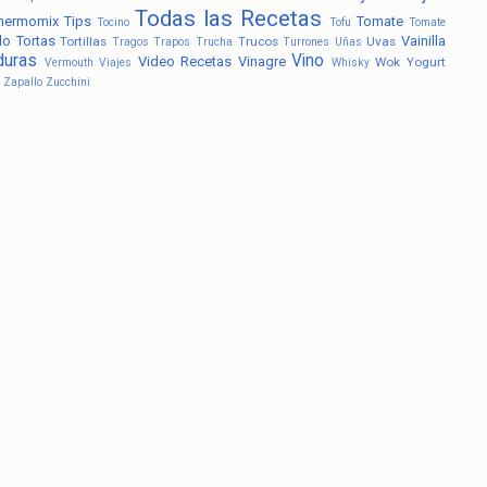
Todas las Recetas
hermomix
Tips
Tomate
Tocino
Tofu
Tomate
lo
Tortas
Vainilla
Tortillas
Trucos
Uvas
Tragos
Trapos
Trucha
Turrones
Uñas
duras
Vino
Video Recetas
Vinagre
Wok
Yogurt
Vermouth
Viajes
Whisky
Zapallo
Zucchini