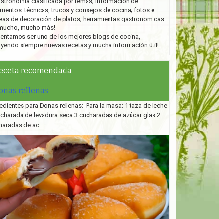
stronomía clasificada por temas; información de
imentos; técnicas, trucos y consejos de cocina; fotos e
eas de decoración de platos;
herramientas gastronomicas
mucho, mucho más!
tentamos ser uno de los mejores blogs de cocina,
ayendo siempre nuevas recetas y mucha información útil!
eceta recomendada
onas rellenas
edientes para Donas rellenas: Para la masa: 1 taza de leche
ucharada de levadura seca 3 cucharadas de azúcar glas 2
haradas de ac...