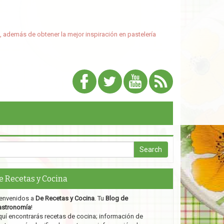
, además de obtener la mejor inspiración en pastelería
e Recetas y Cocina
envenidos a
De Recetas y Cocina
. Tu
Blog de
astronomía
!
uí encontrarás recetas de cocina; información de