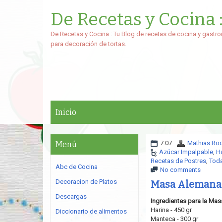
De Recetas y Cocina 
De Recetas y Cocina : Tu Blog de recetas de cocina y gastro
para decoración de tortas.
Inicio
7:07
Mathias Ro
Menú
Azúcar Impalpable
,
Ha
Recetas de Postres
,
Toda
Abc de Cocina
No comments
Decoracion de Platos
Masa Alemana
Descargas
Ingredientes para la Ma
Harina - 450 gr
Diccionario de alimentos
Manteca - 300 gr