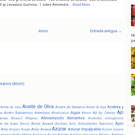
50 gr Levadura Química - 1 sobre Almendra …
Read More
Inicio
Entrada antigua →
té
pe
ntarios (Atom)
Aceite de Oliva
Aceites y
Aceite de Sésamo
Aceite de Coco
Aceite de Soja
Ajo
Agua
Aceto Balsámico
Aderezos
Ají
ga
Afrodisíacos
Ahorro
Ají Catalán
Alimentación
Alimentos
arras
Alcaucil
Alfajores
Alimentos transgénicos
Apio
ón de maíz
Amor
Ananá
Amish
Anchoas
Anís
Antioxidantes
Aperitivos
Azúcar
Azúcar Impalpable
Arte
Atún
Avena
Arvejas
Asado
Azúcar moreno
Banana
Baño María
Batata
Belleza
Barbacoa
Barbie
Batidora
Bavaroise
Bebidas