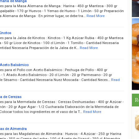
mana de Manga
tes para la Masa Alemana de Manga : Harina - 450 gr Manteca - 300 gr
palpable - 170 gr Huevos - 1 Yemas de Huevo - 1 Limón - 50 gr Preparación
a Alemana de Manga : En primer lugar, se debe tra…
Read More
Kinotos
es para la Jalea de Kinotos : Kinotos - 1 Kg Azúcar Rubia - 450 gr Manteca
a - 50 gr Licor de Kinotos - 100 cl Limón - 1 Tomillo - Cantidad Necesaria
ntidad Necesaria Preparación de la Jalea de K…
Read More
 Aceto Balsámico
es para el Pollo con Aceto Balsámico : Pechuga de Pollo - 400 gr
 - 1 Atado Aceto Balsámico - 20 cl Limón - 20 gr Parmesano - 20 gr
de Sésamo - Cantidad Necesaria Nuez Moscada - Cantidad Neces…
Read
a de Cerezas
R
tes para la Mermelada de Cerezas : Cerezas Deshuesadas - 400 gr Azúcar -
món - 20 gr Agar Agar - 1/2 Cucharada Elaboración de la Mermelada de
Colocar todos los ingredientes en el vaso de la T…
Read More
as de Almendra
tes para las Magdalenas de Almendra : Huevos - 4 Azúcar - 250 gr Harina
ría - 350 gr Crema de Leche - 100 cl Aceite de Girasol - 250 cl Almendra