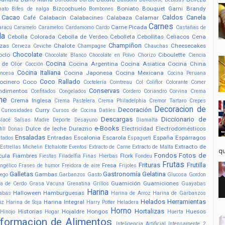
Bizcochuelo
Boniato
Bouquet Garni
Brandy
nato
Bifes de nalga
Bombones
Cacao
Caldos
Canela
Café
Calabacín
Calabacines
Calabaza
Calamar
Carnes
Carne Picada
aracú
Caramelo
Caramelos
Cardamomo
Cardo
Castañas de
la
Cebolla Colorada
Cebolla de Verdeo
Cebolleta
Cebollitas
Celiacos
Cena
Champiñon
zas
Chalote
Cheesecakes
Cerveza
Ceviche
Champagne
Chauchas
Chocolate
oclo
Ciboulette
Chocolate Blanco
Chocolate en Polvo
Chorizo
Ciencia
Cocina
 de Olor
Cocina Argentina
Cocina Asiatica
Cocina China
Cocción
Cocina Italiana
Cocina Japonesa
Cocina Mexicana
ancesa
Cocina Peruana
Coco Rallado
ocinero
Coco
Coctelería
Cointreau
Col
Coliflor
Colorante
Comer
Conservas
ndimentos
Confitados
Congelados
Cordero
Coriandro
Corvina
Crema
he
Crema Inglesa
Crema Pastelera
Crema Philadelphia
Cremor Tartaro
Crepes
Decoracion de
Decoración
Curry
Curiosidades
Cursos de Cocina
Datiles
Descargas
Diccionario de
Glacé Salsas Madre
Deporte
Desayuno
Diamalta
e-Books
Dulce de leche
Durazno
Electricidad
Electrodomésticos
hll
Donas
Ensaladas
Entradas
Escalonia
Escarola
España
Espárragos
atados
Espagueti
Extracto de
Estrellas Michelin
Etchalotte
Eventos
Extracto de Carne
Extracto de Malta
qu
Fondos
Fotos de
cula
Fiambres
Flork
Fiestas
Filadelfia
Finas Hierbas
Fondeu
Frutas
Frituras
Frutilla
Fresa
ngélico
Frases de humor
Freidora de aire
Frijoles
Galletas
Gastronomía
Gelatina
Gambas
ego
Garbanzos
Gasto
Glucosa
Gordon
Guarnición
Guarniciones
a de Cerdo
Grasa Vacuna
Grenatina
Grillos
Guayabas
Harina
Halloween
Hamburguesas
abas
Harina de Arroz
Harina de Garbanzos
Helados
Herramientas
Harina Integral
iz
Harina de Soja
Harry Potter
Heladera
Horno
Hortalizas
Historias
Hojaldre
Hongos
Huesos
Hinojo
Hogar
Huerta
nformacion de Alimentos
Inteligencia Artificial
Intensamente 2