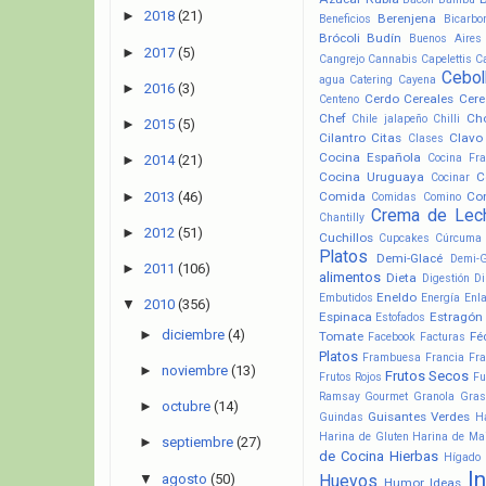
►
2018
(21)
Berenjena
Beneficios
Bicarbo
Brócoli
Budín
Buenos Aires
►
2017
(5)
Cangrejo
Cannabis
Capelettis
C
Cebol
agua
Catering
Cayena
►
2016
(3)
Cerdo
Cereales
Cere
Centeno
Chef
Ch
Chile jalapeño
Chilli
►
2015
(5)
Cilantro
Citas
Clavo
Clases
Cocina Española
Cocina Fr
►
2014
(21)
Cocina Uruguaya
C
Cocinar
►
2013
(46)
Comida
Co
Comidas
Comino
Crema de Lec
Chantilly
►
2012
(51)
Cuchillos
Cupcakes
Cúrcuma
Platos
Demi-Glacé
Demi-
►
2011
(106)
alimentos
Dieta
Digestión
Di
Eneldo
Embutidos
Energía
Enl
▼
2010
(356)
Espinaca
Estragón
Estofados
►
diciembre
(4)
Tomate
Fé
Facebook
Facturas
Platos
Frambuesa
Francia
Fra
►
noviembre
(13)
Frutos Secos
Frutos Rojos
Fu
Ramsay
Gourmet
Granola
Gras
►
octubre
(14)
Guisantes Verdes
Guindas
H
Harina de Gluten
Harina de Ma
►
septiembre
(27)
de Cocina
Hierbas
Hígado
I
▼
agosto
(50)
Huevos
Humor
Ideas