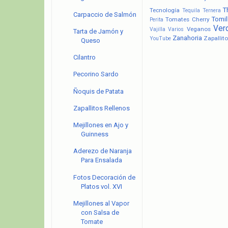
T
Tecnología
Tequila
Ternera
Carpaccio de Salmón
Tomil
Tomates Cherry
Perita
Ver
Veganos
Vajilla
Varios
Tarta de Jamón y
Zanahoria
Zapallito
YouTube
Queso
Cilantro
Pecorino Sardo
Ñoquis de Patata
Zapallitos Rellenos
Mejillones en Ajo y
Guinness
Aderezo de Naranja
Para Ensalada
Fotos Decoración de
Platos vol. XVI
Mejillones al Vapor
con Salsa de
Tomate